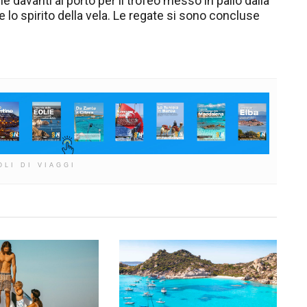
che davanti al porto per il trofeo messo in palio dalla
 lo spirito della vela. Le regate si sono concluse
OLI DI VIAGGI