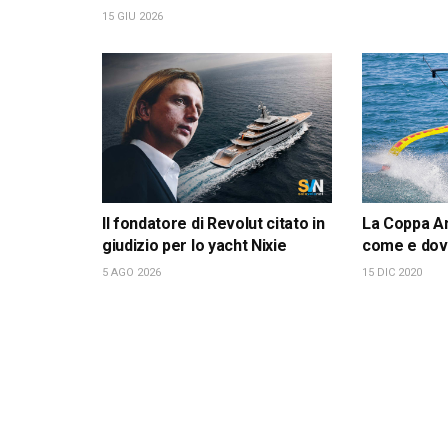
15 GIU 2026
Il fondatore di Revolut citato in
La Coppa Am
giudizio per lo yacht Nixie
come e dov
5 AGO 2026
15 DIC 2020