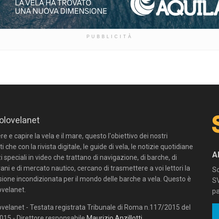
PUBBLICITÀ
olovelanet
 e capire la vela e il mare, questo l'obiettivo dei nostri
ti che con la rivista digitale, le guide di vela, le notizie quotidiane
A
zi speciali in video che trattano di navigazione, di barche, di
ni e di mercato nautico, cercano di trasmettere a voi lettori la
Sc
sione incondizionata per il mondo delle barche a vela. Questo è
SV
velanet.
pa
velanet - Testata registrata Tribunale di Roma n.117/2015 del
15 - Direttore responsabile
Maurizio Anzillotti