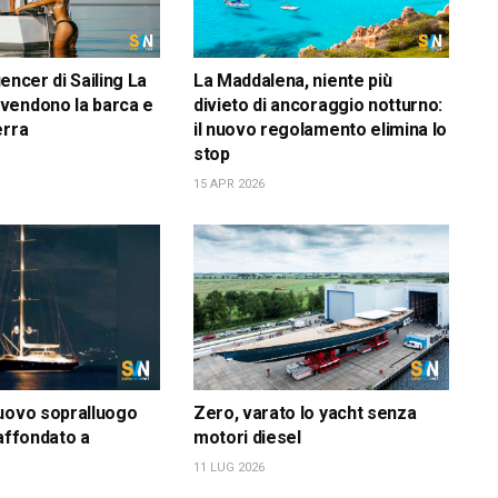
luencer di Sailing La
La Maddalena, niente più
vendono la barca e
divieto di ancoraggio notturno:
erra
il nuovo regolamento elimina lo
stop
15 APR 2026
uovo sopralluogo
Zero, varato lo yacht senza
 affondato a
motori diesel
11 LUG 2026