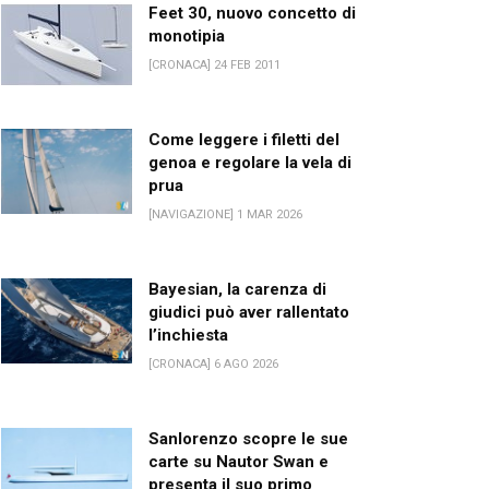
Feet 30, nuovo concetto di
monotipia
[CRONACA] 24 FEB 2011
Come leggere i filetti del
genoa e regolare la vela di
prua
[NAVIGAZIONE] 1 MAR 2026
Bayesian, la carenza di
giudici può aver rallentato
l’inchiesta
[CRONACA] 6 AGO 2026
Sanlorenzo scopre le sue
carte su Nautor Swan e
presenta il suo primo