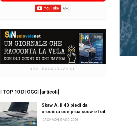
SVN SOLOVELANET
I TOP 10 DI OGGI [articoli]
Skaw A, il 40 piedi da
crociera con prua scow e foil
[CRONACA] 5 AGO 2026