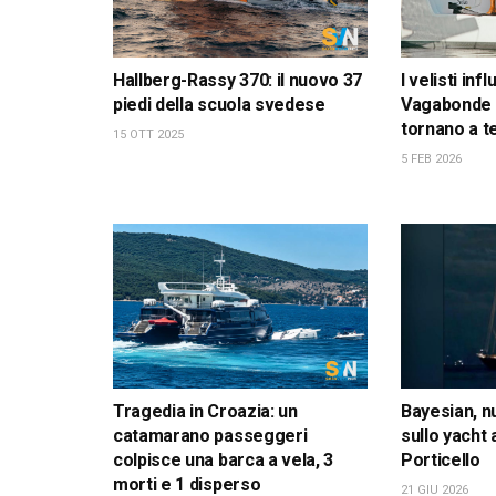
Hallberg-Rassy 370: il nuovo 37
I velisti inf
piedi della scuola svedese
Vagabonde 
tornano a t
15 OTT 2025
5 FEB 2026
Tragedia in Croazia: un
Bayesian, n
catamarano passeggeri
sullo yacht
colpisce una barca a vela, 3
Porticello
morti e 1 disperso
21 GIU 2026