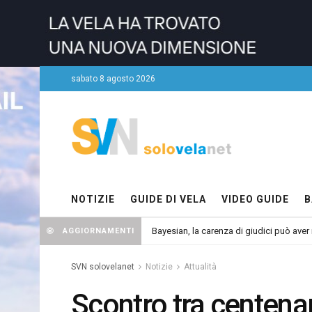
sabato 8 agosto 2026
NOTIZIE
GUIDE DI VELA
VIDEO GUIDE
B
Bayesian, la carenza di giudici può aver r
AGGIORNAMENTI
SVN solovelanet
Notizie
Attualità
Scontro tra centenar