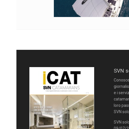
SVN s
Conoscere
giornalis
e i servi
catamara
loro pas
SVN solo
SVN solo
09/07/20