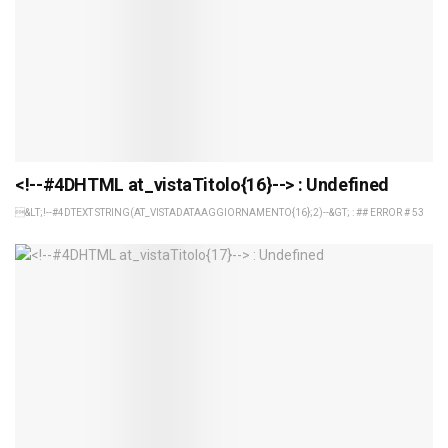
<!--#4DHTML at_vistaTitolo{16}--> : Undefined
&LT;!--#4DTEXT STRING(AT_VISTADATAAGGIORNAMENTO{16};2)--&GT; : ## ERROR # 53