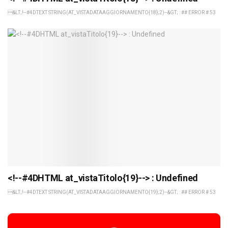
&LT;!--#4DTEXT STRING(AT_VISTADATAAGGIORNAMENTO{18};2)--&GT; : ## ERROR # 53
<!--#4DHTML at_vistaTitolo{19}--> : Undefined
&LT;!--#4DTEXT STRING(AT_VISTADATAAGGIORNAMENTO{19};2)--&GT; : ## ERROR # 53