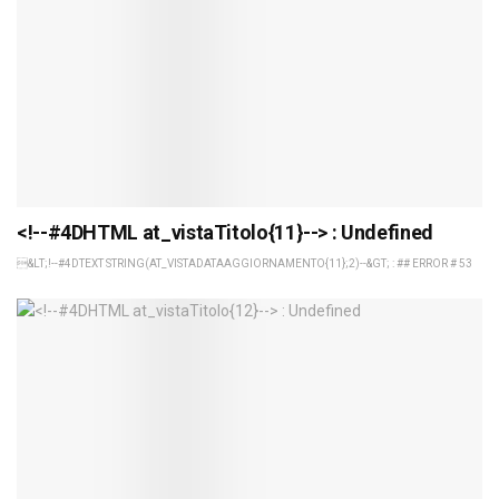
<!--#4DHTML at_vistaTitolo{11}--> : Undefined
&LT;!--#4DTEXT STRING(AT_VISTADATAAGGIORNAMENTO{11};2)--&GT; : ## ERROR # 53