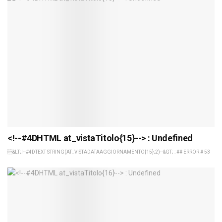
<!--#4DHTML at_vistaTitolo{15}--> : Undefined
&LT;!--#4DTEXT STRING(AT_VISTADATAAGGIORNAMENTO{15};2)--&GT; : ## ERROR # 53