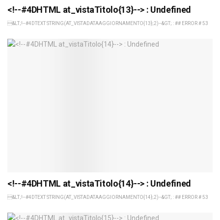
<!--#4DHTML at_vistaTitolo{13}--> : Undefined
&LT;!--#4DTEXT STRING(AT_VISTADATAAGGIORNAMENTO{13};2)--&GT; : ## ERROR # 53
<!--#4DHTML at_vistaTitolo{14}--> : Undefined
&LT;!--#4DTEXT STRING(AT_VISTADATAAGGIORNAMENTO{14};2)--&GT; : ## ERROR # 53