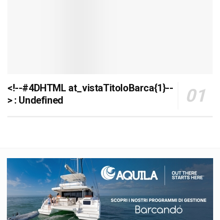
<!--#4DHTML at_vistaTitoloBarca{1}--
> : Undefined