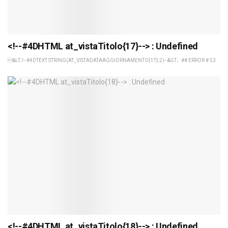
<!--#4DHTML at_vistaTitolo{17}--> : Undefined
&LT;!--#4DTEXT STRING(AT_VISTADATAAGGIORNAMENTO{17};2)--&GT; : ## ERROR # 53
<!--#4DHTML at_vistaTitolo{18}--> : Undefined