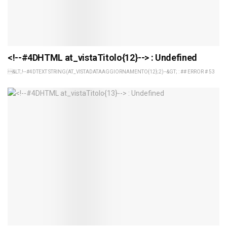
<!--#4DHTML at_vistaTitolo{12}--> : Undefined
&LT;!--#4DTEXT STRING(AT_VISTADATAAGGIORNAMENTO{12};2)--&GT; : ## ERROR # 53