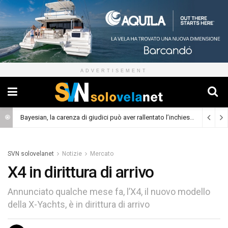
ADVERTISEMENT
Bayesian, la carenza di giudici può aver rallentato l’inchiesta
(Cronaca)
SVN solovelanet
Notizie
Mercato
X4 in dirittura di arrivo
Annunciato qualche mese fa, l’X4, il nuovo modello
della X-Yachts, è in dirittura di arrivo