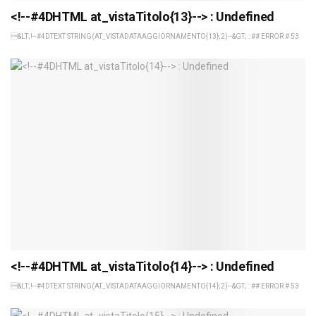
<!--#4DHTML at_vistaTitolo{13}--> : Undefined
&LT;!--#4DTEXT STRING(AT_VISTADATAAGGIORNAMENTO{13};2)--&GT; : ## ERROR # 53
<!--#4DHTML at_vistaTitolo{14}--> : Undefined
&LT;!--#4DTEXT STRING(AT_VISTADATAAGGIORNAMENTO{14};2)--&GT; : ## ERROR # 53