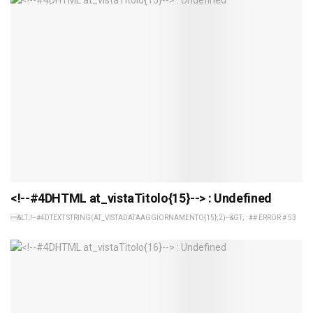
<!--#4DHTML at_vistaTitolo{15}--> : Undefined
&LT;!--#4DTEXT STRING(AT_VISTADATAAGGIORNAMENTO{15};2)--&GT; : ## ERROR # 53