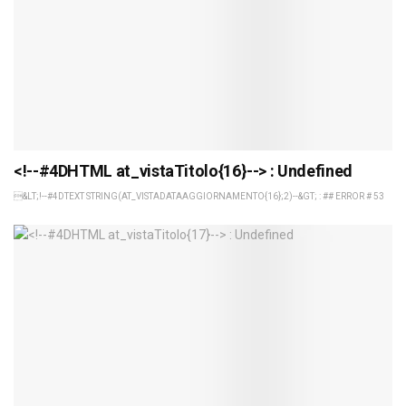
<!--#4DHTML at_vistaTitolo{16}--> : Undefined
&LT;!--#4DTEXT STRING(AT_VISTADATAAGGIORNAMENTO{16};2)--&GT; : ## ERROR # 53