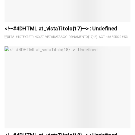
<!--#4DHTML at_vistaTitolo{17}--> : Undefined
&LT;!--#4DTEXT STRING(AT_VISTADATAAGGIORNAMENTO{17};2)--&GT; : ## ERROR # 53