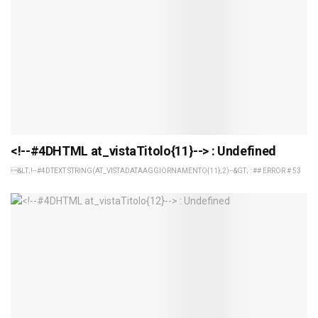
<!--#4DHTML at_vistaTitolo{11}--> : Undefined
&LT;!--#4DTEXT STRING(AT_VISTADATAAGGIORNAMENTO{11};2)--&GT; : ## ERROR # 53