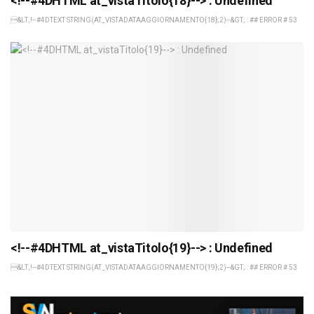
<!--#4DHTML at_vistaTitolo{18}--> : Undefined
&LT;!--#4DTEXT STRING(AT_VISTADATAAGGIORNAMENTO{18};2)--&GT; : ## ERROR # 53
<!--#4DHTML at_vistaTitolo{19}--> : Undefined
&LT;!--#4DTEXT STRING(AT_VISTADATAAGGIORNAMENTO{19};2)--&GT; : ## ERROR # 53