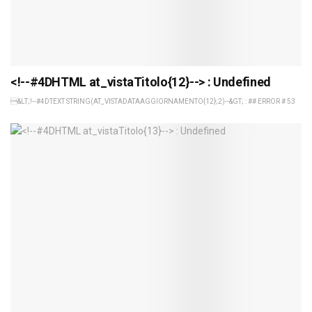
<!--#4DHTML at_vistaTitolo{12}--> : Undefined
&LT;!--#4DTEXT STRING(AT_VISTADATAAGGIORNAMENTO{12};2)--&GT; : ## ERROR # 53