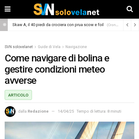
Skaw A, il 40 piedi da crociera con prua scow e foil
(Cronaca)
SVN solovelanet
Guide di Vela
Navigazione
Come navigare di bolina e
gestire condizioni meteo
avverse
ARTICOLO
dalla
Redazione
14/04/25
Tempo di lettura: 8 minuti