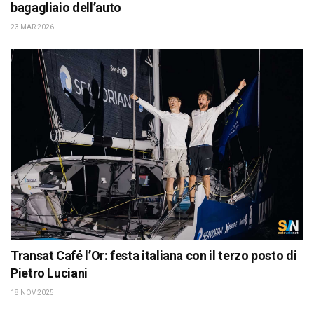
bagagliaio dell’auto
23 MAR 2026
Transat Café l’Or: festa italiana con il terzo posto di
Pietro Luciani
18 NOV 2025