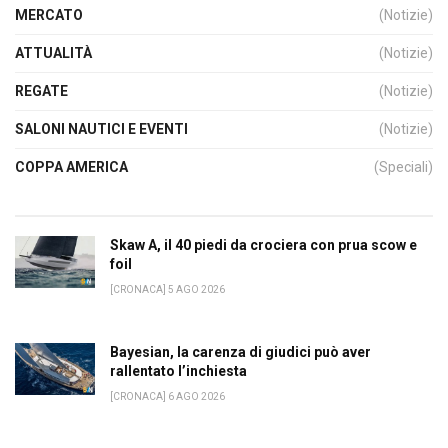
MERCATO
(Notizie)
ATTUALITÀ
(Notizie)
REGATE
(Notizie)
SALONI NAUTICI E EVENTI
(Notizie)
COPPA AMERICA
(Speciali)
Skaw A, il 40 piedi da crociera con prua scow e
foil
[CRONACA] 5 AGO 2026
Bayesian, la carenza di giudici può aver
rallentato l’inchiesta
[CRONACA] 6 AGO 2026