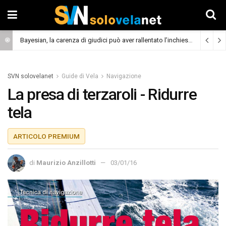
Bayesian, la carenza di giudici può aver rallentato l’inchiesta
(Cronaca)
SVN solovelanet
Guide di Vela
Navigazione
La presa di terzaroli - Ridurre
tela
ARTICOLO PREMIUM
di
Maurizio Anzillotti
03/01/16