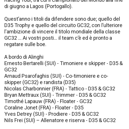
di giugno a Lagos (Portogallo).
Quest’anno i titoli da difendere sono due; quello del
D35 Trophy e quello del circuito GC32, con l’ulteriore
l'ambizione di vincere il titolo mondiale della classe
GC32 ... Ai vostri posti... il team c’è ed è pronto a
regatare sulle boe.
A bordo di Alinghi
Ernesto Bertarelli (SUI) - Timoniere e skipper - D35 &
GC32
Arnaud Psarofaghis (SUI) - Co-timoniere e co-
skipper (GC32) e randista (D35)
Nicolas Charbonnier (FRA) - Tattico - D35 & GC32
Bryan Mettraux (SUI) - Trimmer - D35 & GC32
Timothé Lapauw (FRA) - Floater - GC32
Coraline Jonet (FRA) - Floater - D35
Yves Detrey (SUI) - Prodiere - D35 & GC32
Nils Frei (SUI) – Allenatore e riserva - D35 & GC32