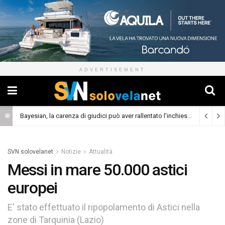
ADVERTISEMENT
Bayesian, la carenza di giudici può aver rallentato l’inchiesta
(Cronaca)
SVN solovelanet
Notizie
Attualità
Messi in mare 50.000 astici
europei
E' stato effettuato il ripopolamento di Astici nella
zone di Tarquinia (Lazio)