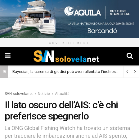
ADVERTISEMENT
Bayesian, la carenza di giudici può aver rallentato l’inchiesta
(Cronaca)
SVN solovelanet
Notizie
Attualità
Il lato oscuro dell’AIS: c’è chi
preferisce spegnerlo
La ONG Global Fishing Watch ha trovato un sistema
per tracciare le imbarcazioni anche ad AIS spento,