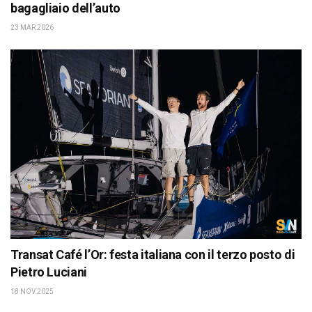
bagagliaio dell’auto
23 MAR 2026
Transat Café l’Or: festa italiana con il terzo posto di
Pietro Luciani
18 NOV 2025