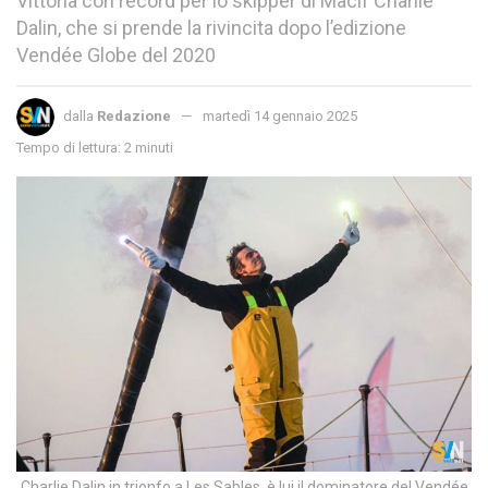
Vittoria con record per lo skipper di Macif Charlie
Dalin, che si prende la rivincita dopo l’edizione
Vendée Globe del 2020
dalla
Redazione
martedì 14 gennaio 2025
Tempo di lettura: 2 minuti
Charlie Dalin in trionfo a Les Sables, è lui il dominatore del Vendée