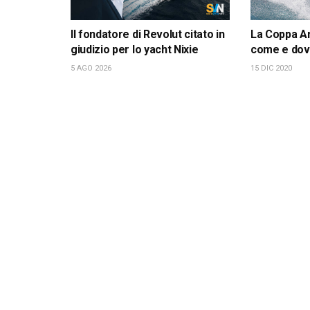
Il fondatore di Revolut citato in
La Coppa Am
giudizio per lo yacht Nixie
come e dov
5 AGO 2026
15 DIC 2020