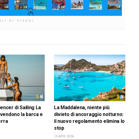
OLI DI VIAGGI
luencer di Sailing La
La Maddalena, niente più
vendono la barca e
divieto di ancoraggio notturno:
erra
il nuovo regolamento elimina lo
stop
15 APR 2026