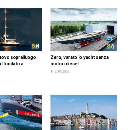
uovo sopralluogo
Zero, varato lo yacht senza
 affondato a
motori diesel
11 LUG 2026