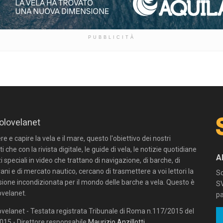
PUBBLICITÀ
olovelanet
 e capire la vela e il mare, questo l'obiettivo dei nostri
ti che con la rivista digitale, le guide di vela, le notizie quotidiane
A
zi speciali in video che trattano di navigazione, di barche, di
ni e di mercato nautico, cercano di trasmettere a voi lettori la
Sc
sione incondizionata per il mondo delle barche a vela. Questo è
SV
velanet.
pa
velanet - Testata registrata Tribunale di Roma n.117/2015 del
15 - Direttore responsabile
Maurizio Anzillotti