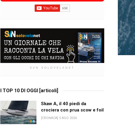
SVN SOLOVELANET
I TOP 10 DI OGGI [articoli]
Skaw A, il 40 piedi da
crociera con prua scow e foil
[CRONACA] 5 AGO 2026