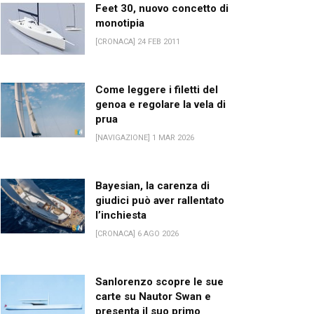
Feet 30, nuovo concetto di
monotipia
[CRONACA] 24 FEB 2011
Come leggere i filetti del
genoa e regolare la vela di
prua
[NAVIGAZIONE] 1 MAR 2026
Bayesian, la carenza di
giudici può aver rallentato
l’inchiesta
[CRONACA] 6 AGO 2026
Sanlorenzo scopre le sue
carte su Nautor Swan e
presenta il suo primo