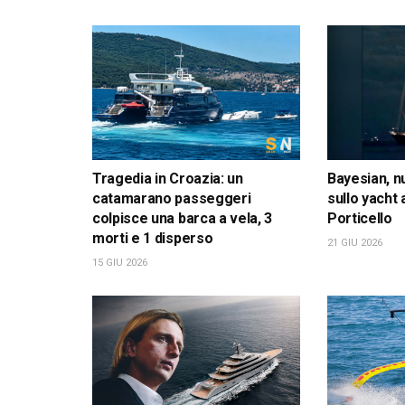
Tragedia in Croazia: un
Bayesian, n
catamarano passeggeri
sullo yacht
colpisce una barca a vela, 3
Porticello
morti e 1 disperso
21 GIU 2026
15 GIU 2026