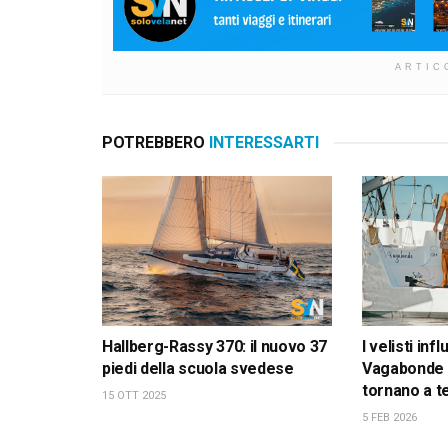
ARTIC
POTREBBERO
INTERESSARTI
Hallberg-Rassy 370: il nuovo 37
I velisti inf
piedi della scuola svedese
Vagabonde 
tornano a t
15 OTT 2025
5 FEB 2026