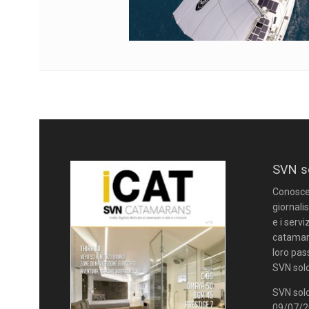
SVN s
Conoscere
giornalis
e i servi
catamara
loro pas
SVN solo
SVN solo
09/07/20