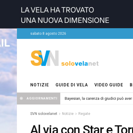
sabato 8 agosto 2026
NOTIZIE
GUIDE DI VELA
VIDEO GUIDE
B
Bayesian, la carenza di giudici può aver r
AGGIORNAMENTI
SVN solovelanet
Notizie
Regate
Al via con Star e To