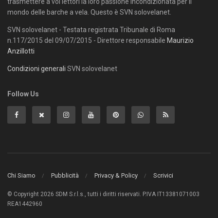
trasmettere a voi lettori la loro passione incondizionata per il
mondo delle barche a vela. Questo è SVN solovelanet.
SVN solovelanet - Testata registrata Tribunale di Roma
n.117/2015 del 09/07/2015 - Direttore responsabile
Maurizio
Anzillotti
Condizioni generali
SVN solovelanet
Follow Us
Chi Siamo
Pubblicità
Privacy & Policy
Scrivici
© Copyright 2026 SDM S.r.l.s., tutti i diritti riservati. P.IVA IT13381071003
REA1442960