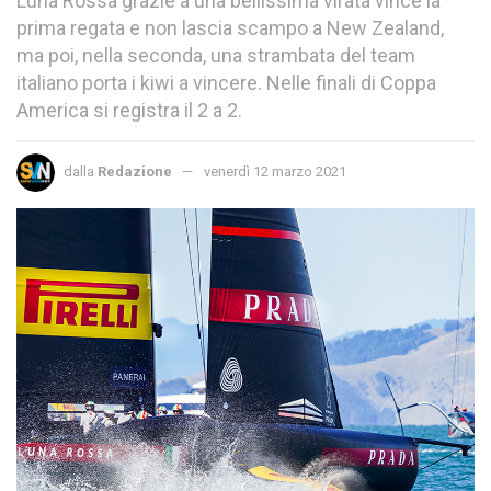
Luna Rossa grazie a una bellissima virata vince la
prima regata e non lascia scampo a New Zealand,
ma poi, nella seconda, una strambata del team
italiano porta i kiwi a vincere. Nelle finali di Coppa
America si registra il 2 a 2.
dalla
Redazione
venerdì 12 marzo 2021