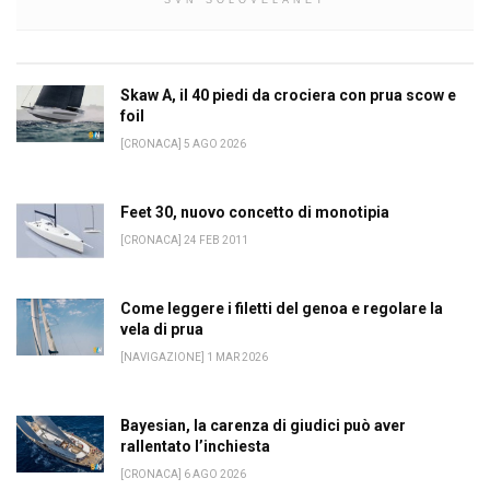
Skaw A, il 40 piedi da crociera con prua scow e
foil
[CRONACA] 5 AGO 2026
Feet 30, nuovo concetto di monotipia
[CRONACA] 24 FEB 2011
Come leggere i filetti del genoa e regolare la
vela di prua
[NAVIGAZIONE] 1 MAR 2026
Bayesian, la carenza di giudici può aver
rallentato l’inchiesta
[CRONACA] 6 AGO 2026