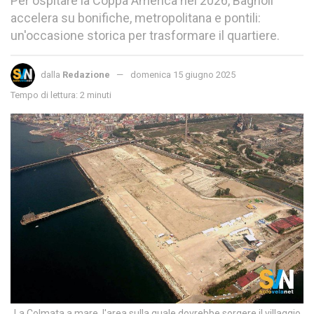
Per ospitare la Coppa America nel 2026, Bagnoli
accelera su bonifiche, metropolitana e pontili:
un'occasione storica per trasformare il quartiere.
dalla
Redazione
domenica 15 giugno 2025
Tempo di lettura: 2 minuti
La Colmata a mare, l'area sulla quale dovrebbe sorgere il villaggio