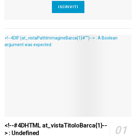
ISCRIVITI
<!--4DIF (at_vistaPathImmagineBarca{1}#"")--> : A Boolean
argument was expected.
<!--#4DHTML at_vistaTitoloBarca{1}--
> : Undefined