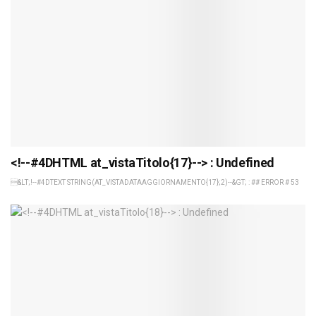
<!--#4DHTML at_vistaTitolo{17}--> : Undefined
&LT;!--#4DTEXT STRING(AT_VISTADATAAGGIORNAMENTO{17};2)--&GT; : ## ERROR # 53