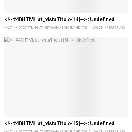
<!--#4DHTML at_vistaTitolo{14}--> : Undefined
&LT;!--#4DTEXT STRING(AT_VISTADATAAGGIORNAMENTO{14};2)--&GT; : ## ERROR # 53
<!--#4DHTML at_vistaTitolo{15}--> : Undefined
&LT;!--#4DTEXT STRING(AT_VISTADATAAGGIORNAMENTO{15};2)--&GT; : ## ERROR # 53