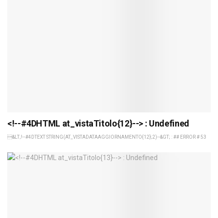
<!--#4DHTML at_vistaTitolo{12}--> : Undefined
&LT;!--#4DTEXT STRING(AT_VISTADATAAGGIORNAMENTO{12};2)--&GT; : ## ERROR # 53