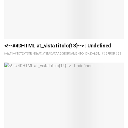
<!--#4DHTML at_vistaTitolo{13}--> : Undefined
&LT;!--#4DTEXT STRING(AT_VISTADATAAGGIORNAMENTO{13};2)--&GT; : ## ERROR # 53