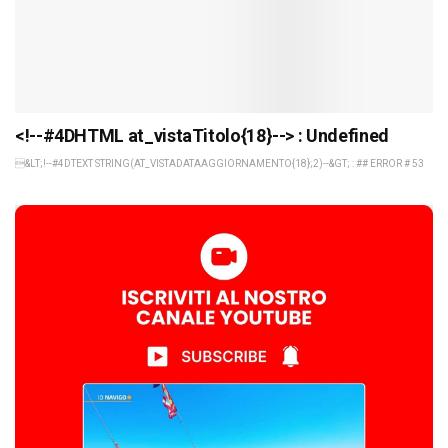
<!--#4DHTML at_vistaTitolo{18}--> : Undefined
&LT;!--#4DTEXT STRING(AT_VISTADATAAGGIORNAMENTO{18};2)--&GT; : ## ERROR # 53