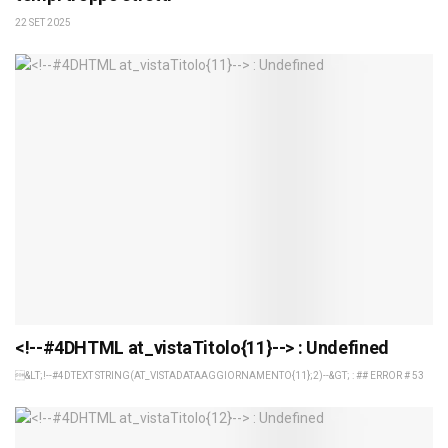
22 SET 2025
<!--#4DHTML at_vistaTitolo{11}--> : Undefined
&LT;!--#4DTEXT STRING(AT_VISTADATAAGGIORNAMENTO{11};2)--&GT; : ## ERROR # 53