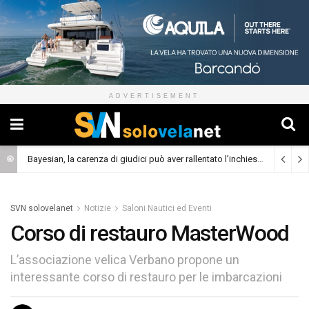
ADVERTISEMENT
Bayesian, la carenza di giudici può aver rallentato l’inchiesta
(Cronaca)
SVN solovelanet
Notizie
Saloni Nautici ed Eventi
Corso di restauro MasterWood
L’associazione velica Verbano propone un
interessante corso di restauro per le imbarcazioni