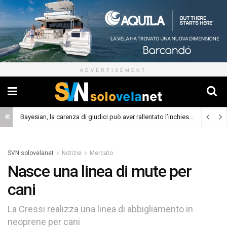
ADVERTISEMENT
Bayesian, la carenza di giudici può aver rallentato l’inchiesta
(Cronaca)
SVN solovelanet
Notizie
Mercato
Nasce una linea di mute per
cani
La Cressi realizza una linea di abbigliamento in
neoprene per cani