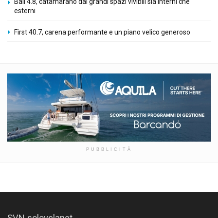
Bali 4.8, catamarano dai grandi spazi vivibili sia interni che
esterni
First 40.7, carena performante e un piano velico generoso
PUBBLICITÀ
SVN solovelanet