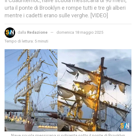
Il Cuauhtémoc, nave scuola messicana di 90 metri,
urta il ponte di Brooklyn e rompe tutti e tre gli alberi
mentre i cadetti erano sulle verghe. [VIDEO]
dalla
Redazione
domenica 18 maggio 2025
Tempo di lettura: 5 minuti
Nave scuola messicana si schianta sotto il ponte di Brooklyn