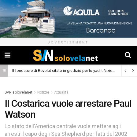
ADVERTISEMENT
Il fondatore di Revolut citato in giudizio per lo yacht Nixie
(Cronaca)
SVN solovelanet
Notizie
Attualità
Il Costarica vuole arrestare Paul
Watson
Lo stato dell'America centrale vuole mettere agli
arresti il capo degli Sea Shepherd per fatti del 2002