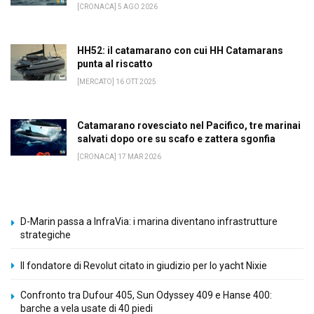
[CRONACA] 5 AGO 2026
HH52: il catamarano con cui HH Catamarans
punta al riscatto
[MERCATO] 16 OTT 2025
Catamarano rovesciato nel Pacifico, tre marinai
salvati dopo ore su scafo e zattera sgonfia
[CRONACA] 17 MAR 2026
D-Marin passa a InfraVia: i marina diventano infrastrutture
strategiche
Il fondatore di Revolut citato in giudizio per lo yacht Nixie
Confronto tra Dufour 405, Sun Odyssey 409 e Hanse 400:
barche a vela usate di 40 piedi