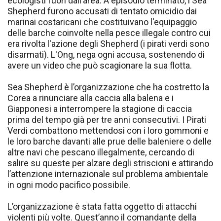
ecologisti fuori dall’area. A episodio terminato, i Sea
Shepherd furono accusati di tentato omicidio dai
marinai costaricani che costituivano l'equipaggio
delle barche coinvolte nella pesce illegale contro cui
era rivolta l'azione degli Shepherd (i pirati verdi sono
disarmati). L'Ong, nega ogni accusa, sostenendo di
avere un video che può scagionare la sua flotta.
Sea Shepherd è l’organizzazione che ha costretto la
Corea a rinunciare alla caccia alla balena e i
Giapponesi a interrompere la stagione di caccia
prima del tempo già per tre anni consecutivi. I Pirati
Verdi combattono mettendosi con i loro gommoni e
le loro barche davanti alle prue delle baleniere o delle
altre navi che pescano illegalmente, cercando di
salire su queste per alzare degli striscioni e attirando
l’attenzione internazionale sul problema ambientale
in ogni modo pacifico possibile.
L’organizzazione è stata fatta oggetto di attacchi
violenti più volte. Quest’anno il comandante della