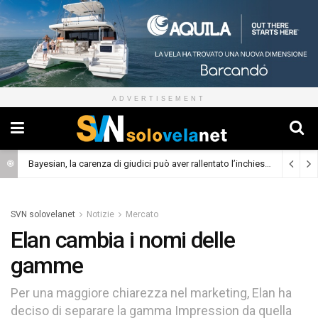
ADVERTISEMENT
Bayesian, la carenza di giudici può aver rallentato l’inchiesta
(Cronaca)
SVN solovelanet
Notizie
Mercato
Elan cambia i nomi delle
gamme
Per una maggiore chiarezza nel marketing, Elan ha
deciso di separare la gamma Impression da quella