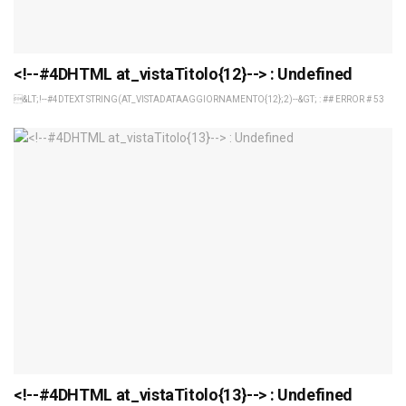
<!--#4DHTML at_vistaTitolo{12}--> : Undefined
&LT;!--#4DTEXT STRING(AT_VISTADATAAGGIORNAMENTO{12};2)--&GT; : ## ERROR # 53
<!--#4DHTML at_vistaTitolo{13}--> : Undefined