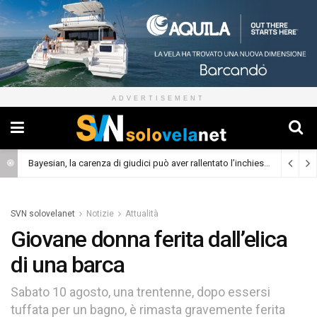
ADVERTISEMENT
Bayesian, la carenza di giudici può aver rallentato l’inchiesta
(Cronaca)
SVN solovelanet
Notizie
Attualità
Giovane donna ferita dall’elica
di una barca
Sabato 10 agosto, una trentenne, dopo essersi
tuffata per un bagno, è rimasta gravemente ferita