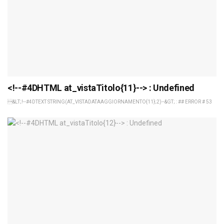
<!--#4DHTML at_vistaTitolo{11}--> : Undefined
&LT;!--#4DTEXT STRING(AT_VISTADATAAGGIORNAMENTO{11};2)--&GT; : ## ERROR # 53