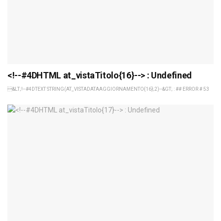
<!--#4DHTML at_vistaTitolo{16}--> : Undefined
&LT;!--#4DTEXT STRING(AT_VISTADATAAGGIORNAMENTO{16};2)--&GT; : ## ERROR # 53