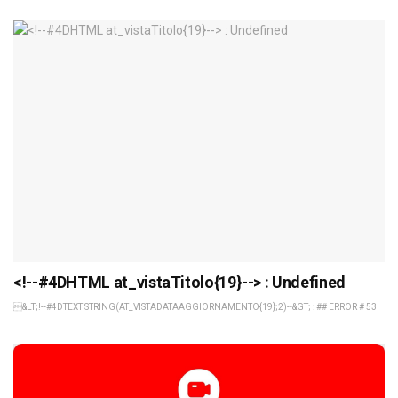
<!--#4DHTML at_vistaTitolo{19}--> : Undefined
&LT;!--#4DTEXT STRING(AT_VISTADATAAGGIORNAMENTO{19};2)--&GT; : ## ERROR # 53