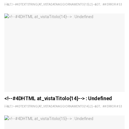
&LT;!--#4DTEXT STRING(AT_VISTADATAAGGIORNAMENTO{13};2)--&GT; : ## ERROR # 53
<!--#4DHTML at_vistaTitolo{14}--> : Undefined
&LT;!--#4DTEXT STRING(AT_VISTADATAAGGIORNAMENTO{14};2)--&GT; : ## ERROR # 53