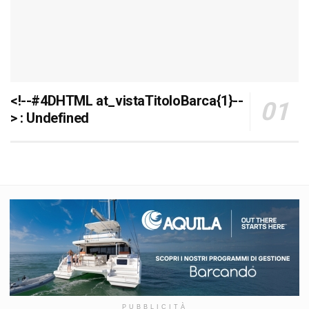
<!--#4DHTML at_vistaTitoloBarca{1}--
> : Undefined
PUBBLICITÀ