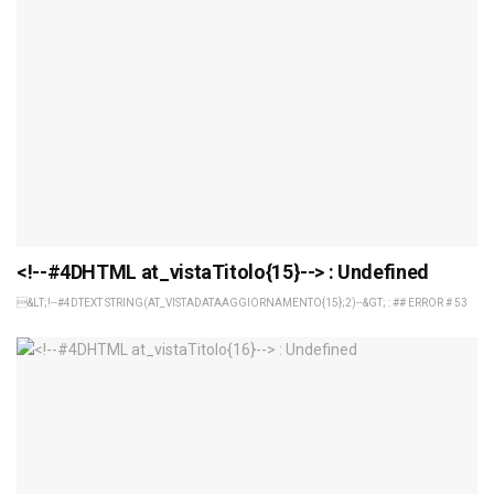
<!--#4DHTML at_vistaTitolo{15}--> : Undefined
&LT;!--#4DTEXT STRING(AT_VISTADATAAGGIORNAMENTO{15};2)--&GT; : ## ERROR # 53