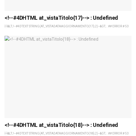
<!--#4DHTML at_vistaTitolo{17}--> : Undefined
&LT;!--#4DTEXT STRING(AT_VISTADATAAGGIORNAMENTO{17};2)--&GT; : ## ERROR # 53
<!--#4DHTML at_vistaTitolo{18}--> : Undefined
&LT;!--#4DTEXT STRING(AT_VISTADATAAGGIORNAMENTO{18};2)--&GT; : ## ERROR # 53