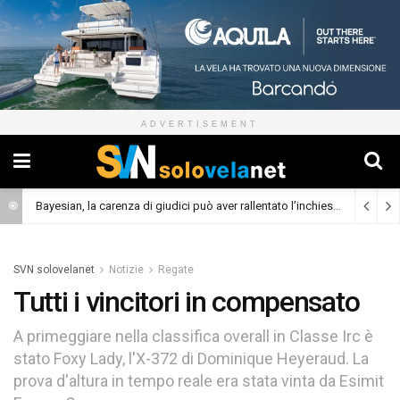
ADVERTISEMENT
Bayesian, la carenza di giudici può aver rallentato l’inchiesta
(Cronaca)
SVN solovelanet
Notizie
Regate
Tutti i vincitori in compensato
A primeggiare nella classifica overall in Classe Irc è
stato Foxy Lady, l'X-372 di Dominique Heyeraud. La
prova d'altura in tempo reale era stata vinta da Esimit