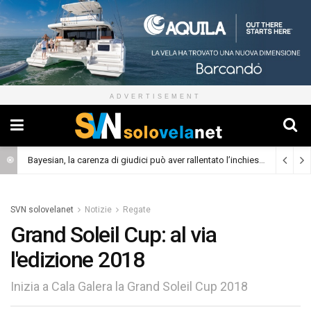
ADVERTISEMENT
Bayesian, la carenza di giudici può aver rallentato l’inchiesta
(Cronaca)
SVN solovelanet
Notizie
Regate
Grand Soleil Cup: al via
l'edizione 2018
Inizia a Cala Galera la Grand Soleil Cup 2018