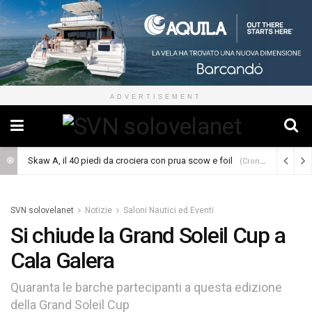
ADVERTISEMENT
Skaw A, il 40 piedi da crociera con prua scow e foil
(Cronaca)
SVN solovelanet
Notizie
Saloni Nautici ed Eventi
Si chiude la Grand Soleil Cup a
Cala Galera
Quaranta le barche partecipanti a questa edizione
della Grand Soleil Cup