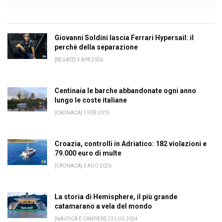
Giovanni Soldini lascia Ferrari Hypersail: il
perchè della separazione
[REGATE] 3 APR 2026
Centinaia le barche abbandonate ogni anno
lungo le coste italiane
[CRONACA] 1 FEB 2015
Croazia, controlli in Adriatico: 182 violazioni e
79.000 euro di multe
[CRONACA] 3 AGO 2026
La storia di Hemisphere, il più grande
catamarano a vela del mondo
[NAUTICA E CANTIERI] 23 LUG 2024