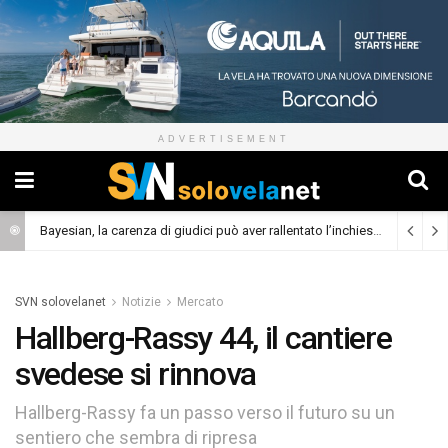
ADVERTISEMENT
Skaw A, il 40 piedi da crociera con prua scow e foil
(Cronaca)
SVN solovelanet
Notizie
Mercato
Hallberg-Rassy 44, il cantiere
svedese si rinnova
Hallberg-Rassy fa un passo verso il futuro su un
sentiero che sembra di ripresa