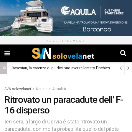
ADVERTISEMENT
Bayesian, la carenza di giudici può aver rallentato l’inchiesta
(Cronaca)
SVN solovelanet
Notizie
Attualità
Ritrovato un paracadute dell' F-
16 disperso
Ieri sera, a largo di Cervia è stato ritrovato un
paracadute, con molta probabilità quello del pilota