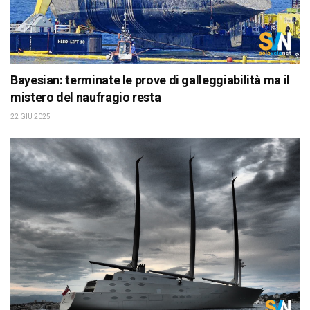
Bayesian: terminate le prove di galleggiabilità ma il
mistero del naufragio resta
22 GIU 2025