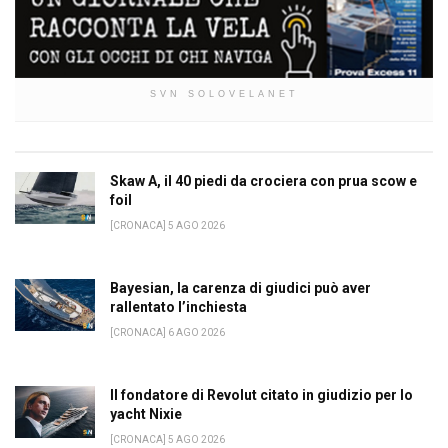
SVN SOLOVELANET
Skaw A, il 40 piedi da crociera con prua scow e
foil
[CRONACA] 5 AGO 2026
Bayesian, la carenza di giudici può aver
rallentato l’inchiesta
[CRONACA] 6 AGO 2026
Il fondatore di Revolut citato in giudizio per lo
yacht Nixie
[CRONACA] 5 AGO 2026