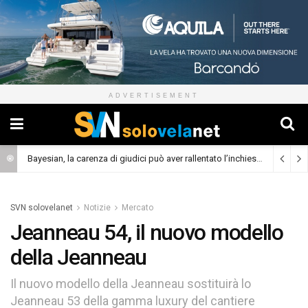
ADVERTISEMENT
Bayesian, la carenza di giudici può aver rallentato l’inchiesta
(Cronaca)
SVN solovelanet
Notizie
Mercato
Jeanneau 54, il nuovo modello
della Jeanneau
Il nuovo modello della Jeanneau sostituirà lo
Jeanneau 53 della gamma luxury del cantiere