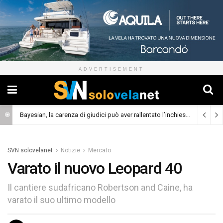
ADVERTISEMENT
Bayesian, la carenza di giudici può aver rallentato l’inchiesta
(Cronaca)
SVN solovelanet
Notizie
Mercato
Varato il nuovo Leopard 40
Il cantiere sudafricano Robertson and Caine, ha
varato il suo ultimo modello