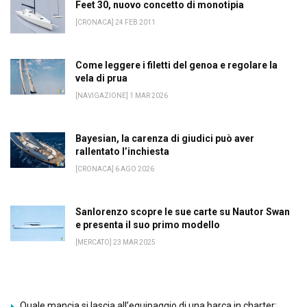
Feet 30, nuovo concetto di monotipia
[CRONACA] 24 FEB 2011
Come leggere i filetti del genoa e regolare la
vela di prua
[NAVIGAZIONE] 1 MAR 2026
Bayesian, la carenza di giudici può aver
rallentato l’inchiesta
[CRONACA] 6 AGO 2026
Sanlorenzo scopre le sue carte su Nautor Swan
e presenta il suo primo modello
[MERCATO] 23 MAR 2025
Quale mancia si lascia all’equipaggio di una barca in charter: