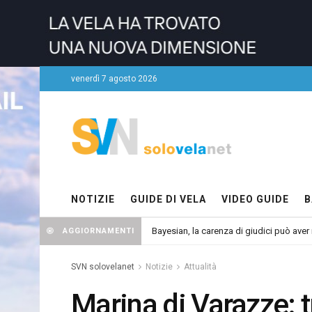
venerdì 7 agosto 2026
NOTIZIE
GUIDE DI VELA
VIDEO GUIDE
B
Bayesian, la carenza di giudici può aver r
AGGIORNAMENTI
SVN solovelanet
Notizie
Attualità
Marina di Varazze: 