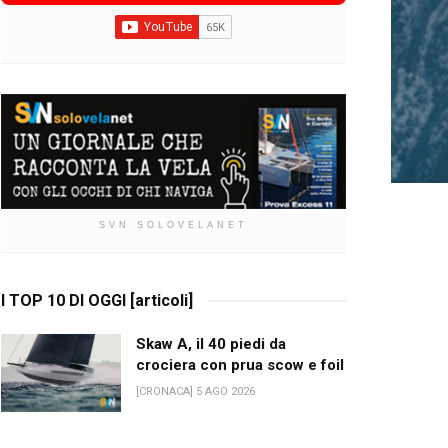
SVN SOLOVELANET
I TOP 10 DI OGGI [articoli]
Skaw A, il 40 piedi da
crociera con prua scow e foil
[CRONACA] 5 AGO 2026