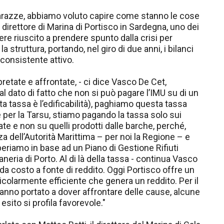
i Varazze, abbiamo voluto capire come stanno le cose
direttore di Marina di Portisco in Sardegna, uno dei
ere riuscito a prendere spunto dalla crisi per
struttura, portando, nel giro di due anni, i bilanci
consistente attivo.
retate e affrontate, - ci dice Vasco De Cet,
al dato di fatto che non si può pagare l’IMU su di un
a tassa è l’edificabilità), paghiamo questa tassa
e per la Tarsu, stiamo pagando la tassa solo sui
cate e non su quelli prodotti dalle barche, perché,
 dell’Autorità Marittima – per noi la Regione – e
 operiamo in base ad un Piano di Gestione Rifiuti
neria di Porto. Al di là della tassa - continua Vasco
i da costo a fonte di reddito. Oggi Portisco offre un
ticolarmente efficiente che genera un reddito. Per il
nno portato a dover affrontare delle cause, alcune
i esito si profila favorevole."