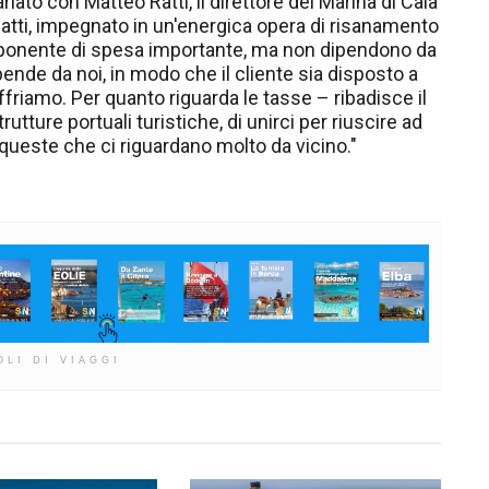
lato con Matteo Ratti, il direttore del Marina di Cala
atti, impegnato in un'energica opera di risanamento
mponente di spesa importante, ma non dipendono da
ende da noi, in modo che il cliente sia disposto a
ffriamo. Per quanto riguarda le tasse – ribadisce il
ture portuali turistiche, di unirci per riuscire ad
este che ci riguardano molto da vicino."
OLI DI VIAGGI