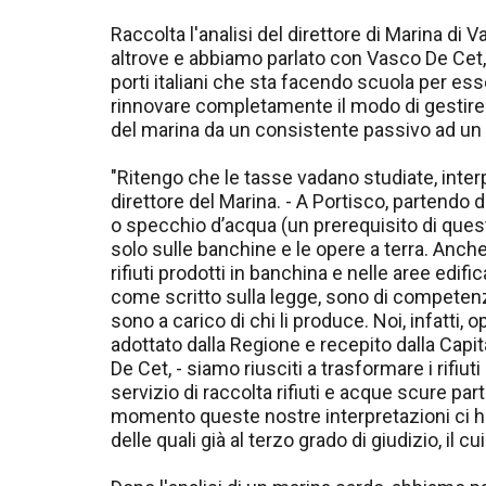
Raccolta l'analisi del direttore di Marina d
altrove e abbiamo parlato con Vasco De Cet, 
porti italiani che sta facendo scuola per ess
rinnovare completamente il modo di gestire la 
del marina da un consistente passivo ad un 
"Ritengo che le tasse vadano studiate, interp
direttore del Marina. - A Portisco, partendo d
o specchio d’acqua (un prerequisito di quest
solo sulle banchine e le opere a terra. Anch
rifiuti prodotti in banchina e nelle aree edifi
come scritto sulla legge, sono di competenza
sono a carico di chi li produce. Noi, infatti,
adottato dalla Regione e recepito dalla Capita
De Cet, - siamo riusciti a trasformare i rifiut
servizio di raccolta rifiuti e acque scure par
momento queste nostre interpretazioni ci ha
delle quali già al terzo grado di giudizio, il cu