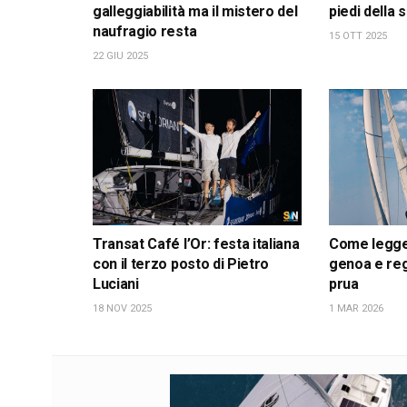
galleggiabilità ma il mistero del
piedi della
naufragio resta
15 OTT 2025
22 GIU 2025
Transat Café l’Or: festa italiana
Come leggere
con il terzo posto di Pietro
genoa e reg
Luciani
prua
18 NOV 2025
1 MAR 2026