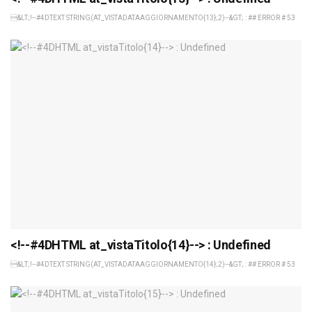
&LT;!--#4DTEXT STRING(AT_VISTADATAAGGIORNAMENTO{13};2)--&GT; : ## ERROR # 53
<!--#4DHTML at_vistaTitolo{14}--> : Undefined
&LT;!--#4DTEXT STRING(AT_VISTADATAAGGIORNAMENTO{14};2)--&GT; : ## ERROR # 53