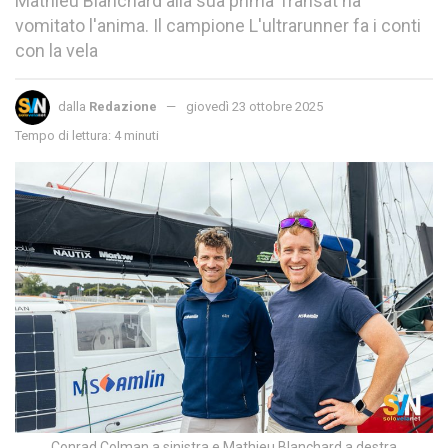
Mathieu Blanchard alla sua prima Transat ha
vomitato l'anima. Il campione L'ultrarunner fa i conti
con la vela
dalla
Redazione
giovedì 23 ottobre 2025
Tempo di lettura: 4 minuti
Conrad Colman a sinistra e Mathieu Blanchard a destra