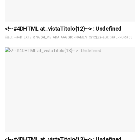
<!--#4DHTML at_vistaTitolo{12}--> : Undefined
&LT;!--#4DTEXT STRING(AT_VISTADATAAGGIORNAMENTO{12};2)--&GT; : ## ERROR # 53
<!--#4DHTML at_vistaTitolo{13}--> : Undefined