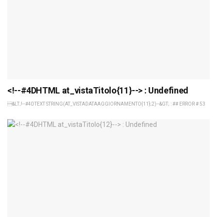
<!--#4DHTML at_vistaTitolo{11}--> : Undefined
&LT;!--#4DTEXT STRING(AT_VISTADATAAGGIORNAMENTO{11};2)--&GT; : ## ERROR # 53