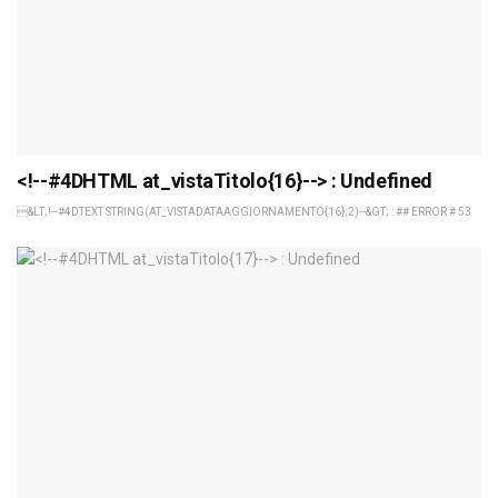
<!--#4DHTML at_vistaTitolo{16}--> : Undefined
&LT;!--#4DTEXT STRING(AT_VISTADATAAGGIORNAMENTO{16};2)--&GT; : ## ERROR # 53