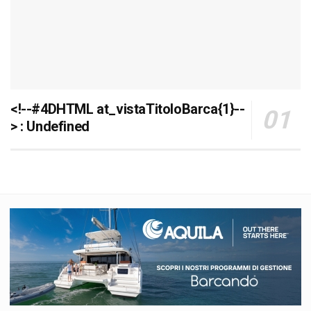
<!--#4DHTML at_vistaTitoloBarca{1}--
> : Undefined