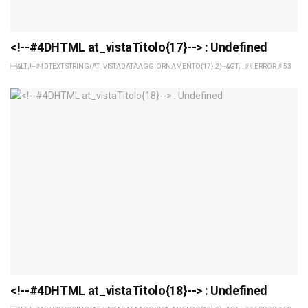
<!--#4DHTML at_vistaTitolo{17}--> : Undefined
&LT;!--#4DTEXT STRING(AT_VISTADATAAGGIORNAMENTO{17};2)--&GT; : ## ERROR # 53
<!--#4DHTML at_vistaTitolo{18}--> : Undefined