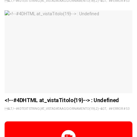
&LT;!--#4DTEXT STRING(AT_VISTADATAAGGIORNAMENTO{18};2)--&GT; : ## ERROR # 53
<!--#4DHTML at_vistaTitolo{19}--> : Undefined
&LT;!--#4DTEXT STRING(AT_VISTADATAAGGIORNAMENTO{19};2)--&GT; : ## ERROR # 53