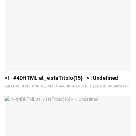
<!--#4DHTML at_vistaTitolo{15}--> : Undefined
&LT;!--#4DTEXT STRING(AT_VISTADATAAGGIORNAMENTO{15};2)--&GT; : ## ERROR # 53