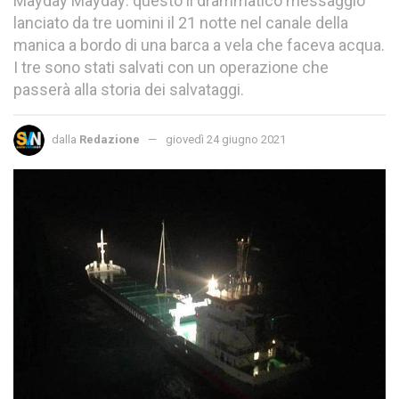
Mayday Mayday: questo il drammatico messaggio
lanciato da tre uomini il 21 notte nel canale della
manica a bordo di una barca a vela che faceva acqua.
I tre sono stati salvati con un operazione che
passerà alla storia dei salvataggi.
dalla
Redazione
giovedì 24 giugno 2021