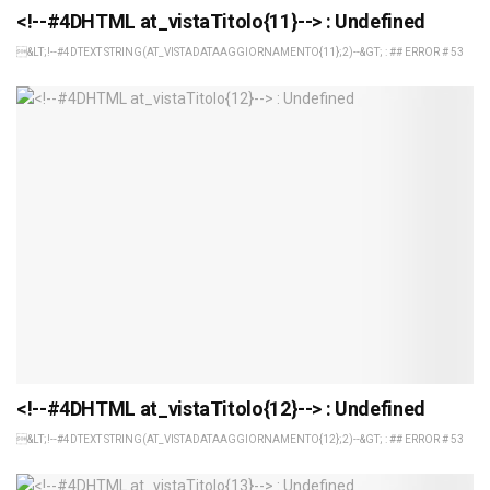
<!--#4DHTML at_vistaTitolo{11}--> : Undefined
&LT;!--#4DTEXT STRING(AT_VISTADATAAGGIORNAMENTO{11};2)--&GT; : ## ERROR # 53
<!--#4DHTML at_vistaTitolo{12}--> : Undefined
&LT;!--#4DTEXT STRING(AT_VISTADATAAGGIORNAMENTO{12};2)--&GT; : ## ERROR # 53