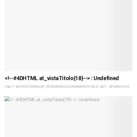
<!--#4DHTML at_vistaTitolo{18}--> : Undefined
&LT;!--#4DTEXT STRING(AT_VISTADATAAGGIORNAMENTO{18};2)--&GT; : ## ERROR # 53