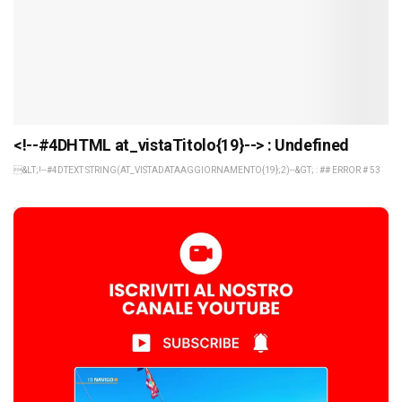
<!--#4DHTML at_vistaTitolo{19}--> : Undefined
&LT;!--#4DTEXT STRING(AT_VISTADATAAGGIORNAMENTO{19};2)--&GT; : ## ERROR # 53