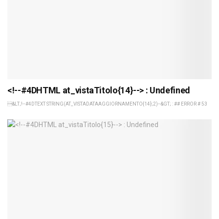
<!--#4DHTML at_vistaTitolo{14}--> : Undefined
&LT;!--#4DTEXT STRING(AT_VISTADATAAGGIORNAMENTO{14};2)--&GT; : ## ERROR # 53