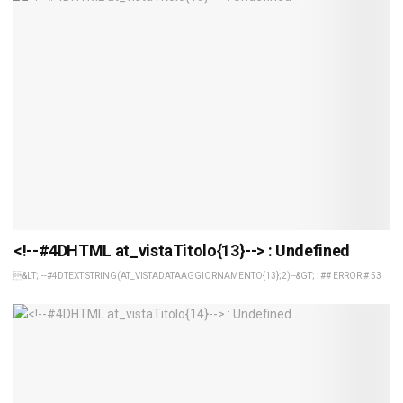
<!--#4DHTML at_vistaTitolo{13}--> : Undefined
&LT;!--#4DTEXT STRING(AT_VISTADATAAGGIORNAMENTO{13};2)--&GT; : ## ERROR # 53