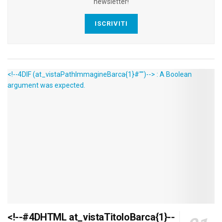
newsletter!
ISCRIVITI
<!--4DIF (at_vistaPathImmagineBarca{1}#"")--> : A Boolean
argument was expected.
<!--#4DHTML at_vistaTitoloBarca{1}--