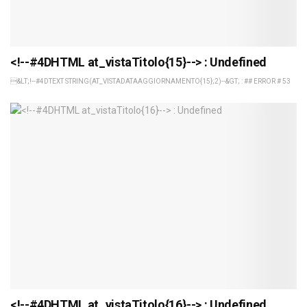
<!--#4DHTML at_vistaTitolo{15}--> : Undefined
&LT;!--#4DTEXT STRING(AT_VISTADATAAGGIORNAMENTO{15};2)--&GT; : ## ERROR # 53
<!--#4DHTML at_vistaTitolo{16}--> : Undefined