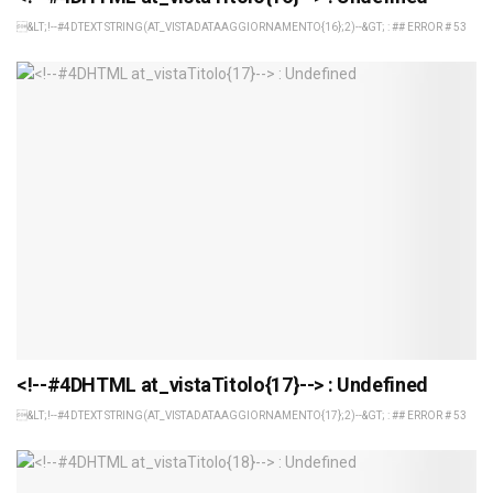
&LT;!--#4DTEXT STRING(AT_VISTADATAAGGIORNAMENTO{16};2)--&GT; : ## ERROR # 53
<!--#4DHTML at_vistaTitolo{17}--> : Undefined
&LT;!--#4DTEXT STRING(AT_VISTADATAAGGIORNAMENTO{17};2)--&GT; : ## ERROR # 53