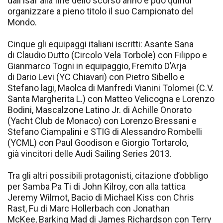
dall’Isaf alla fine dello scorso anno e può quindi
organizzare a pieno titolo il suo Campionato del
Mondo.
Cinque gli equipaggi italiani iscritti: Asante Sana
di Claudio Dutto (Circolo Vela Torbole) con Filippo e
Gianmarco Togni in equipaggio, Fremito D’Arja
di Dario Levi (YC Chiavari) con Pietro Sibello e
Stefano lagi, Maolca di Manfredi Vianini Tolomei (C.V.
Santa Margherita L.) con Matteo Velicogna e Lorenzo
Bodini, Mascalzone Latino Jr. di Achille Onorato
(Yacht Club de Monaco) con Lorenzo Bressani e
Stefano Ciampalini e STIG di Alessandro Rombelli
(YCML) con Paul Goodison e Giorgio Tortarolo,
già vincitori delle Audi Sailing Series 2013.
Tra gli altri possibili protagonisti, citazione d’obbligo
per Samba Pa Ti di John Kilroy, con alla tattica
Jeremy Wilmot, Bacio di Michael Kiss con Chris
Rast, Fu di Marc Hollerbach con Jonathan
McKee, Barking Mad di James Richardson con Terry