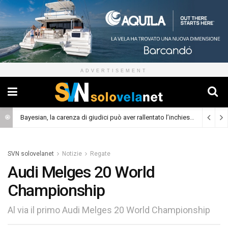
ADVERTISEMENT
Bayesian, la carenza di giudici può aver rallentato l’inchiesta
(Cronaca)
SVN solovelanet
Notizie
Regate
Audi Melges 20 World
Championship
Al via il primo Audi Melges 20 World Championship