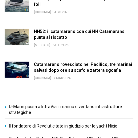
foil
[CRONACA] 5 AGO 2026
HH52: il catamarano con cui HH Catamarans
punta al riscatto
[MERCATO] 16 OTT 2025
Catamarano rovesciato nel Pacifico, tre marinai
salvati dopo ore su scafo e zattera sgonfia
[CRONACA] 17 MAR 2026
D-Marin passa a InfraVia: i marina diventano infrastrutture
strategiche
Il fondatore di Revolut citato in giudizio per lo yacht Nixie