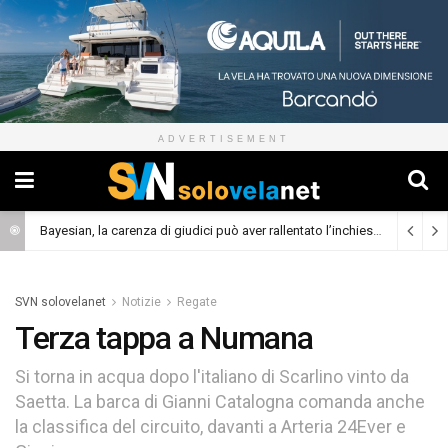
ADVERTISEMENT
Bayesian, la carenza di giudici può aver rallentato l’inchiesta
(Cronaca)
SVN solovelanet
Notizie
Regate
Terza tappa a Numana
Si torna in acqua dopo l'italiano di Scarlino vinto da
Saetta. La barca di Gianni Catalogna comanda anche
la classifica del circuito, davanti a Arteria 24Ever e