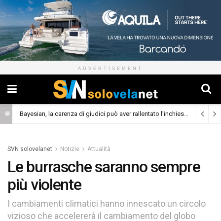
ADVERTISEMENT
Bayesian, la carenza di giudici può aver rallentato l’inchiesta
(Cronaca)
SVN solovelanet
Notizie
Attualità
Le burrasche saranno sempre
più violente
I cambiamenti climatici hanno innescato un circolo
vizioso che accelererà il cambiamento del globo