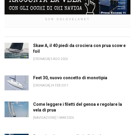
SVN SOLOVELANET
Skaw A, il 40 piedi da crociera con prua scow e
foil
[CRONACA] 5 AGO 2026
Feet 30, nuovo concetto di monotipia
[CRONACA] 24 FEB 2011
Come leggere i filetti del genoa e regolare la
vela di prua
[NAVIGAZIONE] 1 MAR 2026