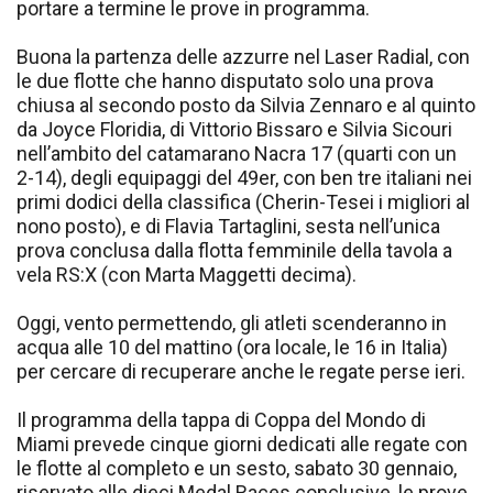
portare a termine le prove in programma.
Buona la partenza delle azzurre nel Laser Radial, con
le due flotte che hanno disputato solo una prova
chiusa al secondo posto da Silvia Zennaro e al quinto
da Joyce Floridia, di Vittorio Bissaro e Silvia Sicouri
nell’ambito del catamarano Nacra 17 (quarti con un
2-14), degli equipaggi del 49er, con ben tre italiani nei
primi dodici della classifica (Cherin-Tesei i migliori al
nono posto), e di Flavia Tartaglini, sesta nell’unica
prova conclusa dalla flotta femminile della tavola a
vela RS:X (con Marta Maggetti decima).
Oggi, vento permettendo, gli atleti scenderanno in
acqua alle 10 del mattino (ora locale, le 16 in Italia)
per cercare di recuperare anche le regate perse ieri.
Il programma della tappa di Coppa del Mondo di
Miami prevede cinque giorni dedicati alle regate con
le flotte al completo e un sesto, sabato 30 gennaio,
riservato alle dieci Medal Races conclusive, le prove