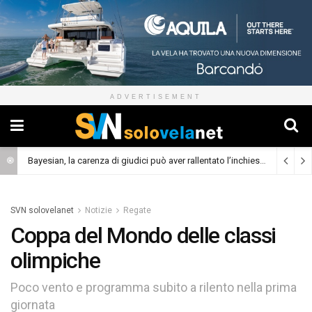
ADVERTISEMENT
Bayesian, la carenza di giudici può aver rallentato l’inchiesta
(Cronaca)
SVN solovelanet
Notizie
Regate
Coppa del Mondo delle classi
olimpiche
Poco vento e programma subito a rilento nella prima
giornata