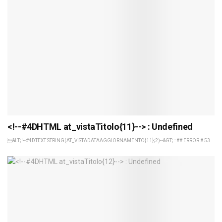
<!--#4DHTML at_vistaTitolo{11}--> : Undefined
&LT;!--#4DTEXT STRING(AT_VISTADATAAGGIORNAMENTO{11};2)--&GT; : ## ERROR # 53