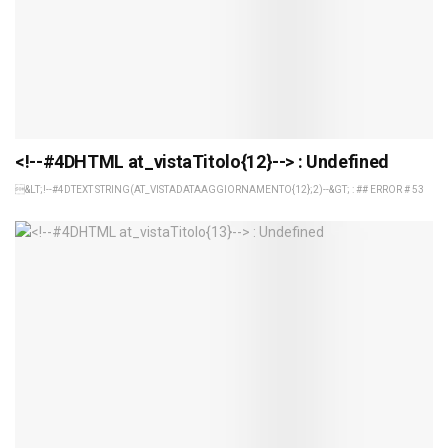
<!--#4DHTML at_vistaTitolo{12}--> : Undefined
&LT;!--#4DTEXT STRING(AT_VISTADATAAGGIORNAMENTO{12};2)--&GT; : ## ERROR # 53