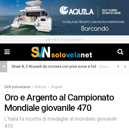
ADVERTISEMENT
Skaw A, il 40 piedi da crociera con prua scow e foil
(Cronaca)
SVN solovelanet
Notizie
Regate
Oro e Argento al Campionato
Mondiale giovanile 470
L’Italia fa incetta di medaglie al mondiale giovanile
470