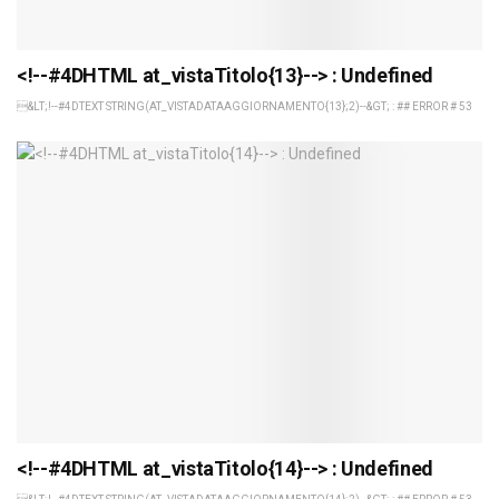
<!--#4DHTML at_vistaTitolo{13}--> : Undefined
&LT;!--#4DTEXT STRING(AT_VISTADATAAGGIORNAMENTO{13};2)--&GT; : ## ERROR # 53
<!--#4DHTML at_vistaTitolo{14}--> : Undefined