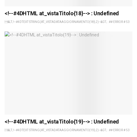
<!--#4DHTML at_vistaTitolo{18}--> : Undefined
&LT;!--#4DTEXT STRING(AT_VISTADATAAGGIORNAMENTO{18};2)--&GT; : ## ERROR # 53
<!--#4DHTML at_vistaTitolo{19}--> : Undefined
&LT;!--#4DTEXT STRING(AT_VISTADATAAGGIORNAMENTO{19};2)--&GT; : ## ERROR # 53