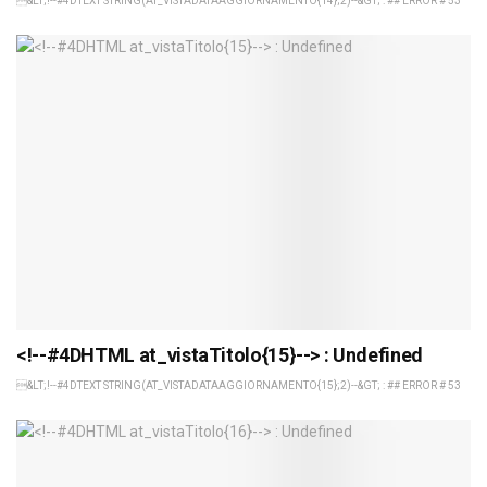
&LT;!--#4DTEXT STRING(AT_VISTADATAAGGIORNAMENTO{14};2)--&GT; : ## ERROR # 53
<!--#4DHTML at_vistaTitolo{15}--> : Undefined
&LT;!--#4DTEXT STRING(AT_VISTADATAAGGIORNAMENTO{15};2)--&GT; : ## ERROR # 53