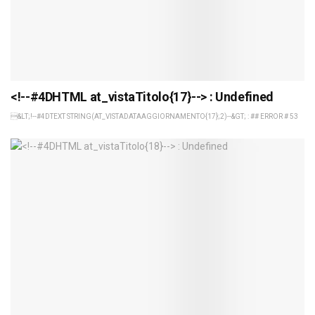
<!--#4DHTML at_vistaTitolo{17}--> : Undefined
&LT;!--#4DTEXT STRING(AT_VISTADATAAGGIORNAMENTO{17};2)--&GT; : ## ERROR # 53