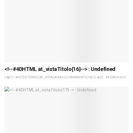
<!--#4DHTML at_vistaTitolo{16}--> : Undefined
&LT;!--#4DTEXT STRING(AT_VISTADATAAGGIORNAMENTO{16};2)--&GT; : ## ERROR # 53