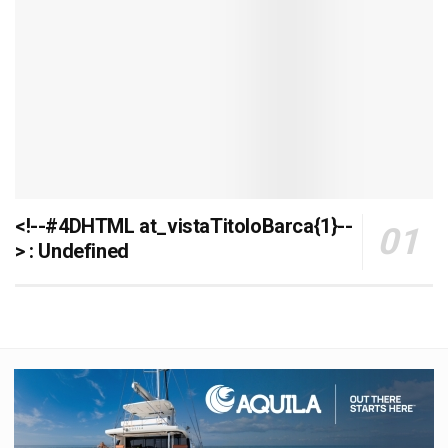
<!--#4DHTML at_vistaTitoloBarca{1}--
> : Undefined