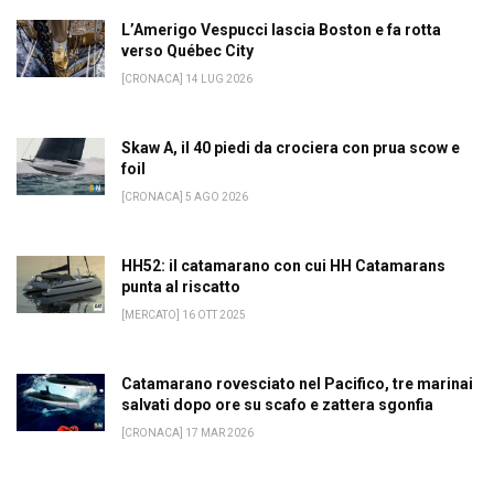
L’Amerigo Vespucci lascia Boston e fa rotta
verso Québec City
[CRONACA] 14 LUG 2026
Skaw A, il 40 piedi da crociera con prua scow e
foil
[CRONACA] 5 AGO 2026
HH52: il catamarano con cui HH Catamarans
punta al riscatto
[MERCATO] 16 OTT 2025
Catamarano rovesciato nel Pacifico, tre marinai
salvati dopo ore su scafo e zattera sgonfia
[CRONACA] 17 MAR 2026