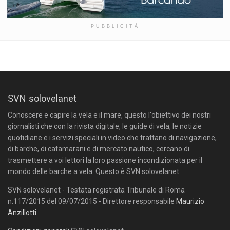
PUBBLICITÀ
SVN solovelanet
Conoscere e capire la vela e il mare, questo l'obiettivo dei nostri
giornalisti che con la rivista digitale, le guide di vela, le notizie
quotidiane e i servizi speciali in video che trattano di navigazione,
di barche, di catamarani e di mercato nautico, cercano di
trasmettere a voi lettori la loro passione incondizionata per il
mondo delle barche a vela. Questo è SVN solovelanet.
SVN solovelanet - Testata registrata Tribunale di Roma
n.117/2015 del 09/07/2015 - Direttore responsabile
Maurizio
Anzillotti