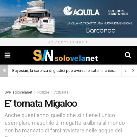
ADVERTISEMENT
Bayesian, la carenza di giudici può aver rallentato l’inchiesta
(Cronaca)
SVN solovelanet
Notizie
Attualità
E’ tornata Migaloo
Anche quest'anno, quello che si ritiene l'unico
esemplare maschile di megattera albina al mondo
non ha mancato di farsi avvistare nelle acque del