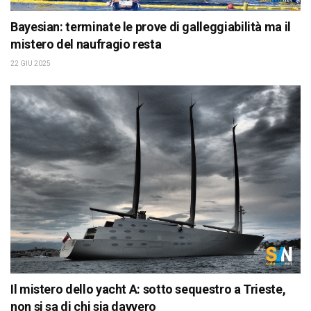
Bayesian: terminate le prove di galleggiabilità ma il
mistero del naufragio resta
22 GIU 2025
Il mistero dello yacht A: sotto sequestro a Trieste,
non si sa di chi sia davvero