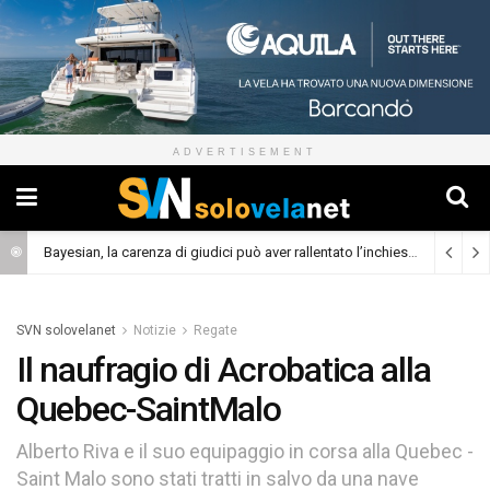
ADVERTISEMENT
Bayesian, la carenza di giudici può aver rallentato l’inchiesta
(Cronaca)
SVN solovelanet
Notizie
Regate
Il naufragio di Acrobatica alla
Quebec-SaintMalo
Alberto Riva e il suo equipaggio in corsa alla Quebec -
Saint Malo sono stati tratti in salvo da una nave