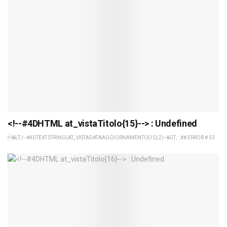
<!--#4DHTML at_vistaTitolo{15}--> : Undefined
&LT;!--#4DTEXT STRING(AT_VISTADATAAGGIORNAMENTO{15};2)--&GT; : ## ERROR # 53