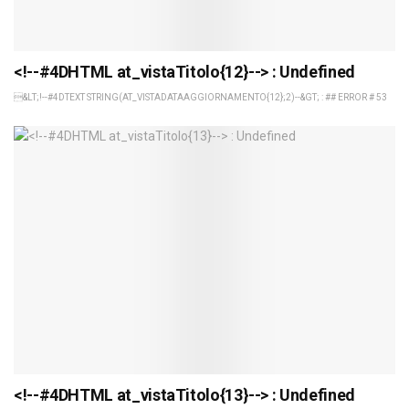
<!--#4DHTML at_vistaTitolo{12}--> : Undefined
&LT;!--#4DTEXT STRING(AT_VISTADATAAGGIORNAMENTO{12};2)--&GT; : ## ERROR # 53
<!--#4DHTML at_vistaTitolo{13}--> : Undefined