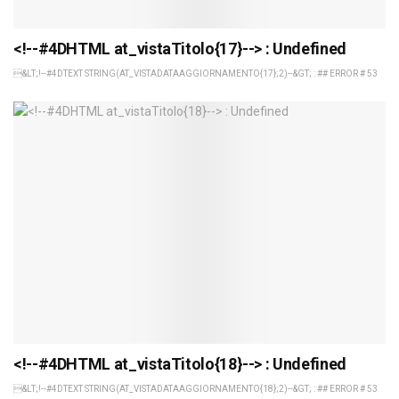
<!--#4DHTML at_vistaTitolo{17}--> : Undefined
&LT;!--#4DTEXT STRING(AT_VISTADATAAGGIORNAMENTO{17};2)--&GT; : ## ERROR # 53
<!--#4DHTML at_vistaTitolo{18}--> : Undefined
&LT;!--#4DTEXT STRING(AT_VISTADATAAGGIORNAMENTO{18};2)--&GT; : ## ERROR # 53