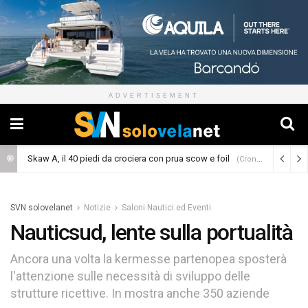
ADVERTISEMENT
Skaw A, il 40 piedi da crociera con prua scow e foil
(Cronaca)
SVN solovelanet
Notizie
Saloni Nautici ed Eventi
Nauticsud, lente sulla portualità
Ancora una volta la kermesse partenopea sposterà
l'attenzione sulle necessità di sviluppo delle
strutture ricettive. In mostra anche 350 aziende