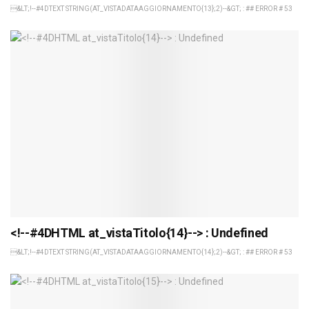
&LT;!--#4DTEXT STRING(AT_VISTADATAAGGIORNAMENTO{13};2)--&GT; : ## ERROR # 53
<!--#4DHTML at_vistaTitolo{14}--> : Undefined
&LT;!--#4DTEXT STRING(AT_VISTADATAAGGIORNAMENTO{14};2)--&GT; : ## ERROR # 53