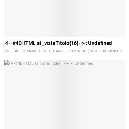
<!--#4DHTML at_vistaTitolo{16}--> : Undefined
&LT;!--#4DTEXT STRING(AT_VISTADATAAGGIORNAMENTO{16};2)--&GT; : ## ERROR # 53