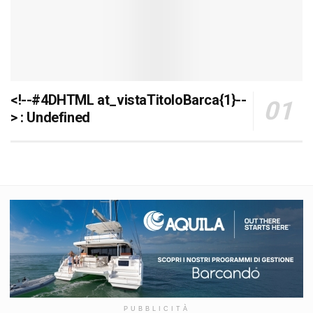
<!--#4DHTML at_vistaTitoloBarca{1}--
> : Undefined
PUBBLICITÀ