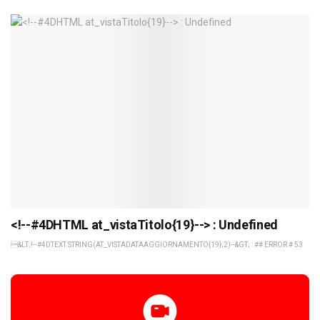
<!--#4DHTML at_vistaTitolo{19}--> : Undefined
&LT;!--#4DTEXT STRING(AT_VISTADATAAGGIORNAMENTO{19};2)--&GT; : ## ERROR # 53