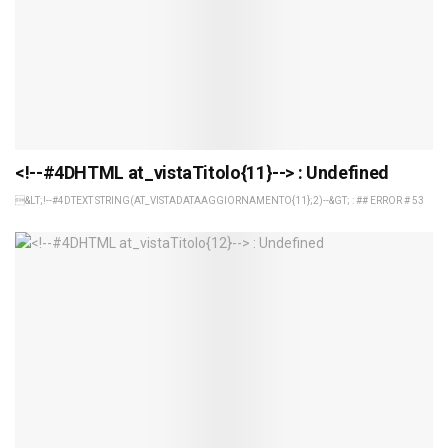
<!--#4DHTML at_vistaTitolo{11}--> : Undefined
&LT;!--#4DTEXT STRING(AT_VISTADATAAGGIORNAMENTO{11};2)--&GT; : ## ERROR # 53