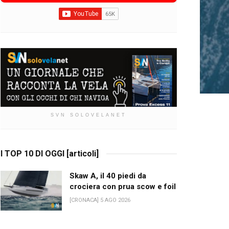
SVN SOLOVELANET
I TOP 10 DI OGGI [articoli]
Skaw A, il 40 piedi da
crociera con prua scow e foil
[CRONACA] 5 AGO 2026