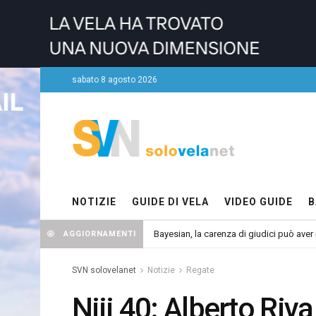
sabato 8 agosto 2026
NOTIZIE
GUIDE DI VELA
VIDEO GUIDE
B
Bayesian, la carenza di giudici può aver r
AGGIORNAMENTI
SVN solovelanet
Notizie
Regate
Niji 40: Alberto Riv