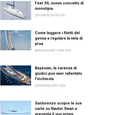
Feet 30, nuovo concetto di
monotipia
[CRONACA] 24 FEB 2011
Come leggere i filetti del
genoa e regolare la vela di
prua
[NAVIGAZIONE] 1 MAR 2026
Bayesian, la carenza di
giudici può aver rallentato
l’inchiesta
[CRONACA] 6 AGO 2026
Sanlorenzo scopre le sue
carte su Nautor Swan e
presenta il suo primo