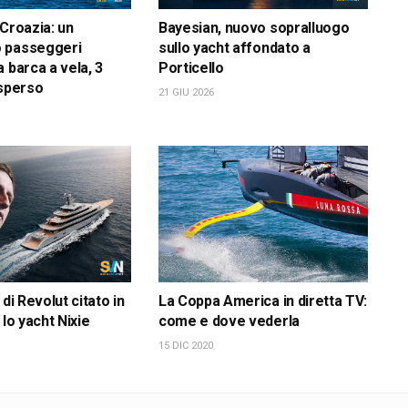
 Croazia: un
Bayesian, nuovo sopralluogo
 passeggeri
sullo yacht affondato a
 barca a vela, 3
Porticello
isperso
21 GIU 2026
 di Revolut citato in
La Coppa America in diretta TV:
 lo yacht Nixie
come e dove vederla
15 DIC 2020