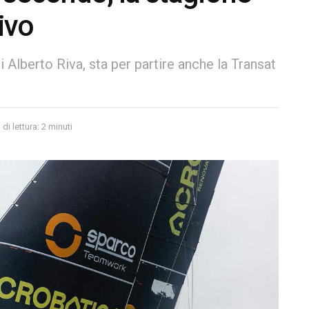
ivo
di Alberto Riva, sta per partire anche la Transat
i lettura: 2 minuti