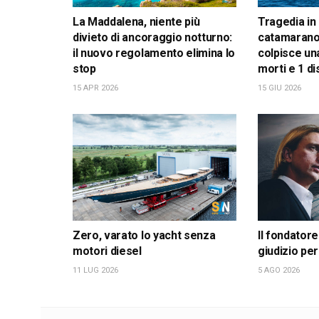
La Maddalena, niente più
Tragedia in
divieto di ancoraggio notturno:
catamarano
il nuovo regolamento elimina lo
colpisce una
stop
morti e 1 d
15 APR 2026
15 GIU 2026
Zero, varato lo yacht senza
Il fondatore
motori diesel
giudizio per
11 LUG 2026
5 AGO 2026