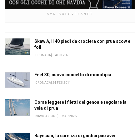
SVN SOLOVELANET
Skaw A, il 40 piedi da crociera con prua scow e
foil
[CRONACA] 5 AGO 2026
Feet 30, nuovo concetto di monotipia
[CRONACA] 24 FEB 2011
Come leggere i filetti del genoa e regolare la
vela di prua
[NAVIGAZIONE] 1 MAR 2026
Bayesian, la carenza di giudici può aver