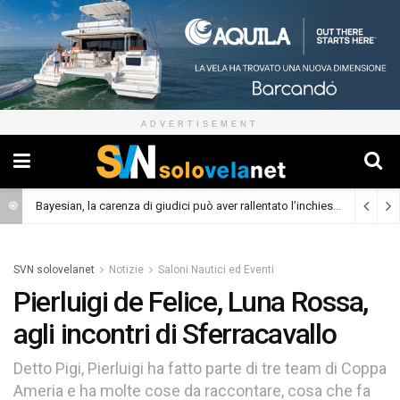
ADVERTISEMENT
Bayesian, la carenza di giudici può aver rallentato l’inchiesta
(Cronaca)
SVN solovelanet
Notizie
Saloni Nautici ed Eventi
Pierluigi de Felice, Luna Rossa,
agli incontri di Sferracavallo
Detto Pigi, Pierluigi ha fatto parte di tre team di Coppa
Ameria e ha molte cose da raccontare, cosa che fa