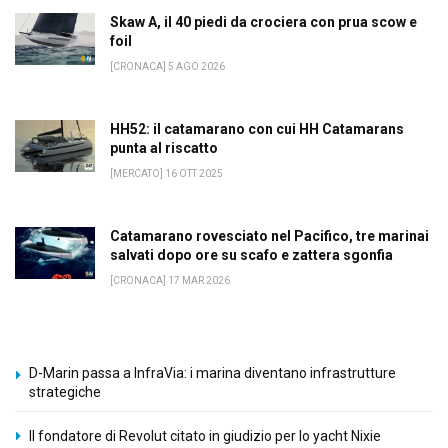
Skaw A, il 40 piedi da crociera con prua scow e
foil
[CRONACA] 5 AGO 2026
HH52: il catamarano con cui HH Catamarans
punta al riscatto
[MERCATO] 16 OTT 2025
Catamarano rovesciato nel Pacifico, tre marinai
salvati dopo ore su scafo e zattera sgonfia
[CRONACA] 17 MAR 2026
D-Marin passa a InfraVia: i marina diventano infrastrutture
strategiche
Il fondatore di Revolut citato in giudizio per lo yacht Nixie