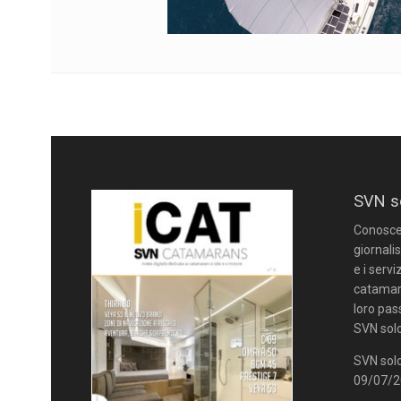
SVN s
Conoscere
giornalis
e i servi
catamara
loro pas
SVN solo
SVN solo
09/07/20