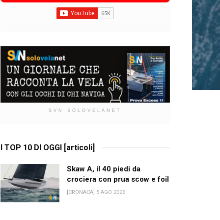
SVN SOLOVELANET
I TOP 10 DI OGGI [articoli]
Skaw A, il 40 piedi da
crociera con prua scow e foil
[CRONACA] 5 AGO 2026