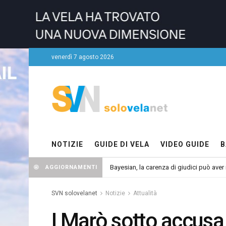
venerdì 7 agosto 2026
NOTIZIE
GUIDE DI VELA
VIDEO GUIDE
B
Bayesian, la carenza di giudici può aver r
AGGIORNAMENTI
SVN solovelanet
Notizie
Attualità
I Marò sotto accusa