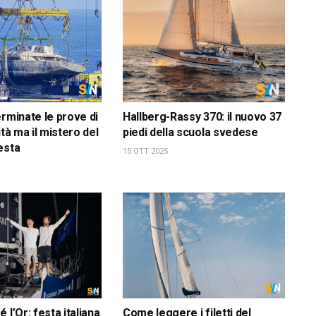
erminate le prove di
Hallberg-Rassy 370: il nuovo 37
ità ma il mistero del
piedi della scuola svedese
esta
15 OTT 2025
 l’Or: festa italiana
Come leggere i filetti del