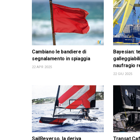
Cambiano le bandiere di
Bayesian: t
segnalamento in spiaggia
galleggiabil
naufragio r
22 APR 2025
22 GIU 2025
SailReverso, la deriva
Transat Café