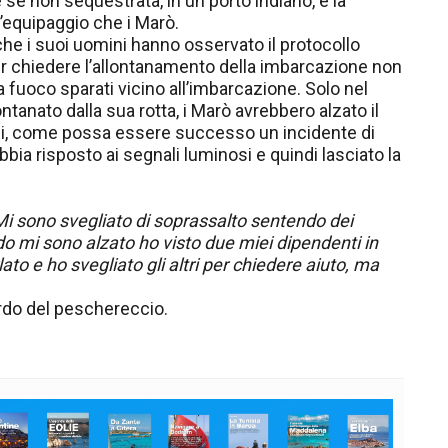
se non sequestrata, in un porto indiano, e la
l’equipaggio che i Marò.
che i suoi uomini hanno osservato il protocollo
er chiedere l’allontanamento della imbarcazione non
da fuoco sparati vicino all’imbarcazione. Solo nel
ntanato dalla sua rotta, i Marò avrebbero alzato il
indi, come possa essere successo un incidente di
bbia risposto ai segnali luminosi e quindi lasciato la
Mi sono svegliato di soprassalto sentendo dei
do mi sono alzato ho visto due miei dipendenti in
lato e ho svegliato gli altri per chiedere aiuto, ma
ordo del peschereccio.