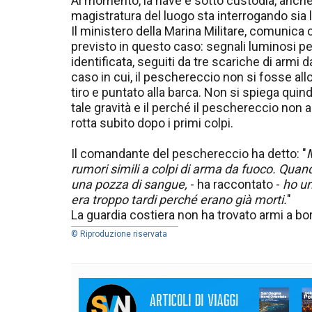
Al momento, la nave è sotto custodia, anche 
magistratura del luogo sta interrogando sia 
Il ministero della Marina Militare, comunica 
previsto in questo caso: segnali luminosi p
identificata, seguiti da tre scariche di armi 
caso in cui, il peschereccio non si fosse allo
tiro e puntato alla barca. Non si spiega qu
tale gravità e il perché il peschereccio non a
rotta subito dopo i primi colpi.
Il comandante del peschereccio ha detto: "
rumori simili a colpi di arma da fuoco. Quan
una pozza di sangue,
- ha raccontato -
ho ur
era troppo tardi perché erano già morti.
"
La guardia costiera non ha trovato armi a b
© Riproduzione riservata