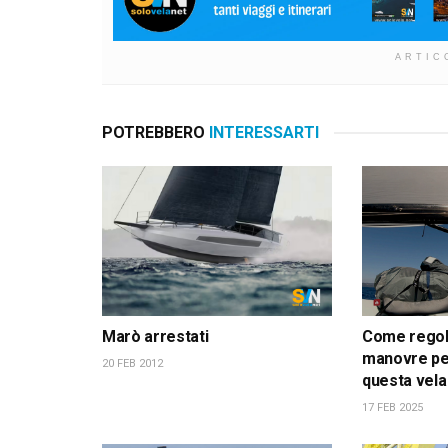
ARTIC
POTREBBERO
INTERESSARTI
Marò arrestati
Come regola
manovre pe
20 FEB 2012
questa vela
17 FEB 2025