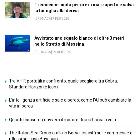
Tredicenne nuota per ore in mare aperto e salva
la famiglia alla deriva
[CRONACA] 7 FEB 2026
Avvistato uno squalo bianco di oltre 3 metri
nello Stretto di Messina
[CRONACA] 29 APR 2024
Tre V.H.F. portatili a confronto: quale scegliere tra Cobra,
Standard Horizon e Icom
L’intelligenza artificiale sale a bordo: come l’AI può cambiare la
vita in barca
Quanto consuma davvero il motore di una barca a vela
The Italian Sea Group crolla in Borsa: criticità sulle commesse e
riflessi sul caso Bayesian