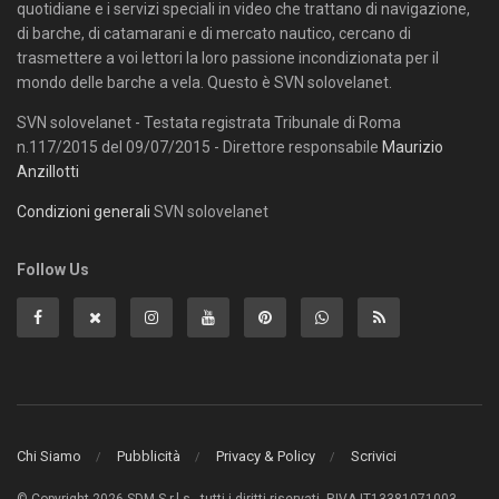
quotidiane e i servizi speciali in video che trattano di navigazione,
di barche, di catamarani e di mercato nautico, cercano di
trasmettere a voi lettori la loro passione incondizionata per il
mondo delle barche a vela. Questo è SVN solovelanet.
SVN solovelanet - Testata registrata Tribunale di Roma
n.117/2015 del 09/07/2015 - Direttore responsabile
Maurizio
Anzillotti
Condizioni generali
SVN solovelanet
Follow Us
Chi Siamo
Pubblicità
Privacy & Policy
Scrivici
© Copyright 2026 SDM S.r.l.s., tutti i diritti riservati. P.IVA IT13381071003