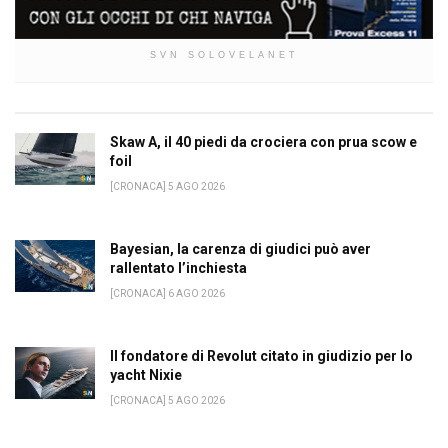
SVN SOLOVELANET
Skaw A, il 40 piedi da crociera con prua scow e
foil
[CRONACA] 5 AGO 2026
Bayesian, la carenza di giudici può aver
rallentato l’inchiesta
[CRONACA] 6 AGO 2026
Il fondatore di Revolut citato in giudizio per lo
yacht Nixie
[CRONACA] 5 AGO 2026