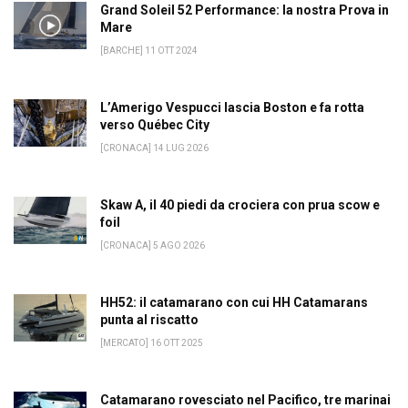
Grand Soleil 52 Performance: la nostra Prova in
Mare
[BARCHE] 11 OTT 2024
L’Amerigo Vespucci lascia Boston e fa rotta
verso Québec City
[CRONACA] 14 LUG 2026
Skaw A, il 40 piedi da crociera con prua scow e
foil
[CRONACA] 5 AGO 2026
HH52: il catamarano con cui HH Catamarans
punta al riscatto
[MERCATO] 16 OTT 2025
Catamarano rovesciato nel Pacifico, tre marinai