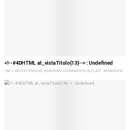
<!--#4DHTML at_vistaTitolo{13}--> : Undefined
&LT;!--#4DTEXT STRING(AT_VISTADATAAGGIORNAMENTO{13};2)--&GT; : ## ERROR # 53