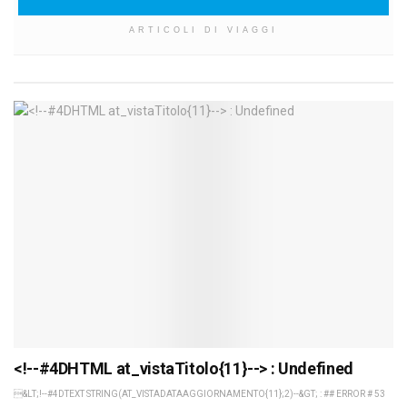
ARTICOLI DI VIAGGI
<!--#4DHTML at_vistaTitolo{11}--> : Undefined
&LT;!--#4DTEXT STRING(AT_VISTADATAAGGIORNAMENTO{11};2)--&GT; : ## ERROR # 53