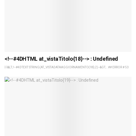
<!--#4DHTML at_vistaTitolo{18}--> : Undefined
&LT;!--#4DTEXT STRING(AT_VISTADATAAGGIORNAMENTO{18};2)--&GT; : ## ERROR # 53