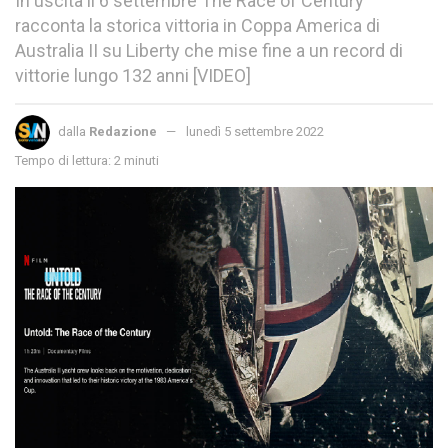
In uscita il 6 settembre The Race of Century
racconta la storica vittoria in Coppa America di
Australia II su Liberty che mise fine a un record di
vittorie lungo 132 anni [VIDEO]
dalla
Redazione
lunedì 5 settembre 2022
Tempo di lettura: 2 minuti