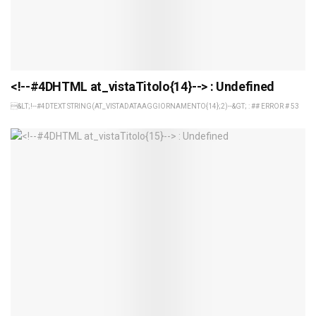
<!--#4DHTML at_vistaTitolo{14}--> : Undefined
&LT;!--#4DTEXT STRING(AT_VISTADATAAGGIORNAMENTO{14};2)--&GT; : ## ERROR # 53