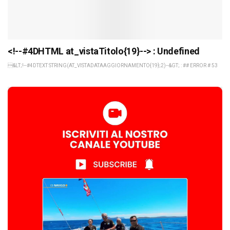
<!--#4DHTML at_vistaTitolo{19}--> : Undefined
&LT;!--#4DTEXT STRING(AT_VISTADATAAGGIORNAMENTO{19};2)--&GT; : ## ERROR # 53