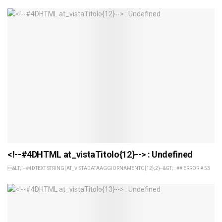
<!--#4DHTML at_vistaTitolo{12}--> : Undefined
&LT;!--#4DTEXT STRING(AT_VISTADATAAGGIORNAMENTO{12};2)--&GT; : ## ERROR # 53