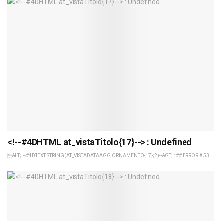
<!--#4DHTML at_vistaTitolo{17}--> : Undefined
&LT;!--#4DTEXT STRING(AT_VISTADATAAGGIORNAMENTO{17};2)--&GT; : ## ERROR # 53