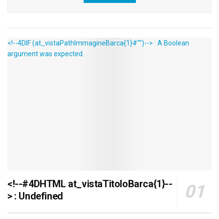
<!--4DIF (at_vistaPathImmagineBarca{1}#"")--> : A Boolean
argument was expected.
<!--#4DHTML at_vistaTitoloBarca{1}--
> : Undefined