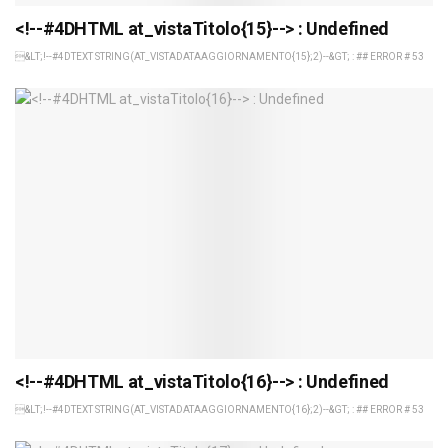
<!--#4DHTML at_vistaTitolo{15}--> : Undefined
&LT;!--#4DTEXT STRING(AT_VISTADATAAGGIORNAMENTO{15};2)--&GT; : ## ERROR # 53
<!--#4DHTML at_vistaTitolo{16}--> : Undefined
&LT;!--#4DTEXT STRING(AT_VISTADATAAGGIORNAMENTO{16};2)--&GT; : ## ERROR # 53