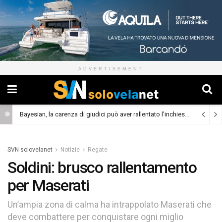
ADVERTISEMENT
Bayesian, la carenza di giudici può aver rallentato l’inchiesta
(Cronaca)
SVN solovelanet
Notizie
Regate
Soldini: brusco rallentamento
per Maserati
Un’ampia zona di calma ha intrappolato Maserati che
deve combattere per conquistare ogni miglio