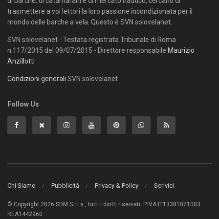
di barche, di catamarani e di mercato nautico, cercano di
trasmettere a voi lettori la loro passione incondizionata per il
mondo delle barche a vela. Questo è SVN solovelanet.
SVN solovelanet - Testata registrata Tribunale di Roma
n.117/2015 del 09/07/2015 - Direttore responsabile
Maurizio
Anzillotti
Condizioni generali
SVN solovelanet
Follow Us
Chi Siamo
Pubblicità
Privacy & Policy
Scrivici
© Copyright 2026 SDM S.r.l.s., tutti i diritti riservati. P.IVA IT13381071003
REA1442960