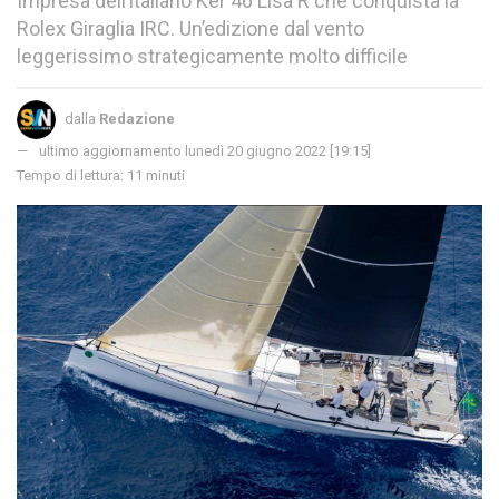
Impresa dell’italiano Ker 46 Lisa R che conquista la
Rolex Giraglia IRC. Un’edizione dal vento
leggerissimo strategicamente molto difficile
dalla
Redazione
ultimo aggiornamento lunedì 20 giugno 2022 [19:15]
Tempo di lettura: 11 minuti