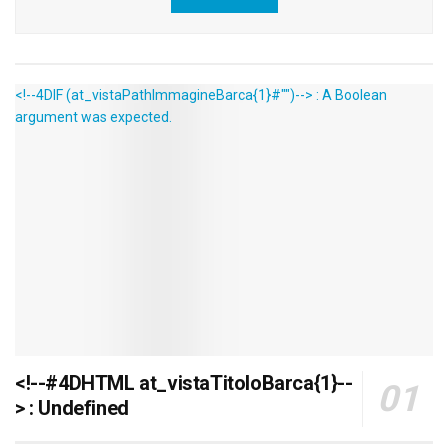
<!--4DIF (at_vistaPathImmagineBarca{1}#"")--> : A Boolean
argument was expected.
<!--#4DHTML at_vistaTitoloBarca{1}--
> : Undefined