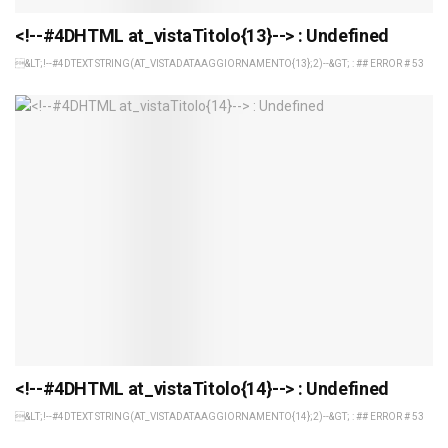
<!--#4DHTML at_vistaTitolo{13}--> : Undefined
&LT;!--#4DTEXT STRING(AT_VISTADATAAGGIORNAMENTO{13};2)--&GT; : ## ERROR # 53
<!--#4DHTML at_vistaTitolo{14}--> : Undefined
&LT;!--#4DTEXT STRING(AT_VISTADATAAGGIORNAMENTO{14};2)--&GT; : ## ERROR # 53