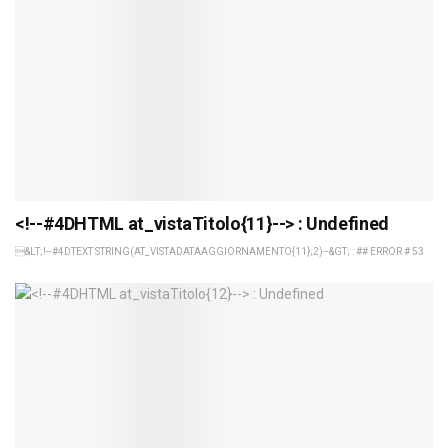
<!--#4DHTML at_vistaTitolo{11}--> : Undefined
&LT;!--#4DTEXT STRING(AT_VISTADATAAGGIORNAMENTO{11};2)--&GT; : ## ERROR # 53