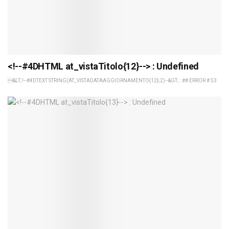
<!--#4DHTML at_vistaTitolo{12}--> : Undefined
&LT;!--#4DTEXT STRING(AT_VISTADATAAGGIORNAMENTO{12};2)--&GT; : ## ERROR # 53