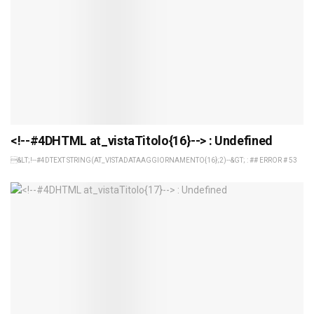
<!--#4DHTML at_vistaTitolo{16}--> : Undefined
&LT;!--#4DTEXT STRING(AT_VISTADATAAGGIORNAMENTO{16};2)--&GT; : ## ERROR # 53