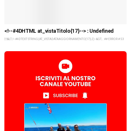
<!--#4DHTML at_vistaTitolo{17}--> : Undefined
&LT;!--#4DTEXT STRING(AT_VISTADATAAGGIORNAMENTO{17};2)--&GT; : ## ERROR # 53