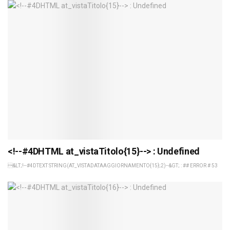
<!--#4DHTML at_vistaTitolo{15}--> : Undefined
&LT;!--#4DTEXT STRING(AT_VISTADATAAGGIORNAMENTO{15};2)--&GT; : ## ERROR # 53