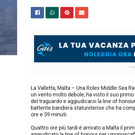
P
La Valletta, Malta – Una Rolex Middle Sea R
un vento molto debole, ha visto il suo primo ar
del traguardo e aggiudicarsi la line of honou
battente bandiera statunitense che ha compiu
ore e 59 minuti.
Quattro ore più tardi è arrivato a Malta il pr
aggiudicato la line of honour per i monoscafi