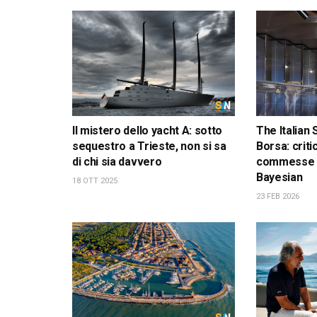
Il mistero dello yacht A: sotto
The Italian 
sequestro a Trieste, non si sa
Borsa: critic
di chi sia davvero
commesse e 
Bayesian
18 OTT 2025
23 FEB 2026