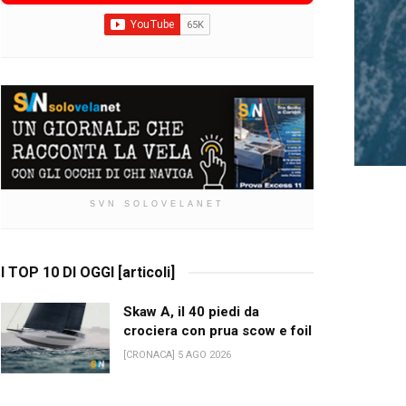
SVN SOLOVELANET
I TOP 10 DI OGGI [articoli]
Skaw A, il 40 piedi da
crociera con prua scow e foil
[CRONACA] 5 AGO 2026