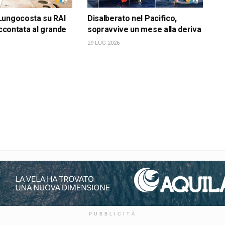
Lungocosta su RAI
Disalberato nel Pacifico,
accontata al grande
sopravvive un mese alla deriva
29 LUG 2026
PUBBLICITÀ