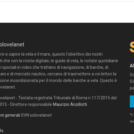
olovelanet
 e capire la vela e il mare, questo l'obiettivo dei nostri
ti che con la rivista digitale, le guide di vela, le notizie quotidiane
A
zi speciali in video che trattano di navigazione, di barche, di
ni e di mercato nautico, cercano di trasmettere a voi lettori la
Sc
sione incondizionata per il mondo delle barche a vela. Questo è
SV
velanet.
pa
velanet - Testata registrata Tribunale di Roma n.117/2015 del
15 - Direttore responsabile
Maurizio Anzillotti
*L
ni generali
SVN solovelanet
qu
Us