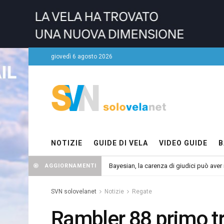
giovedì 6 agosto 2026
NOTIZIE
GUIDE DI VELA
VIDEO GUIDE
B
Bayesian, la carenza di giudici può aver r
AGGIORNAMENTI
SVN solovelanet
Notizie
Regate
Rambler 88 primo tr