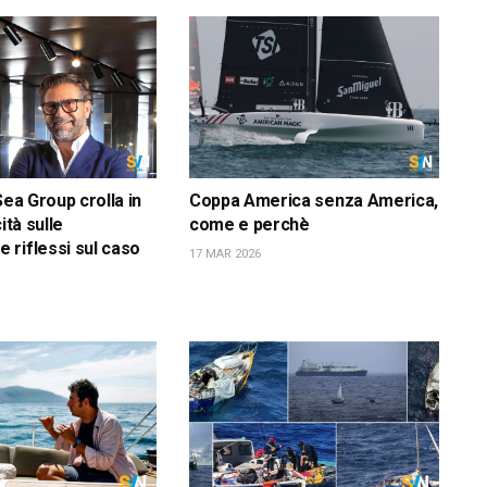
Sea Group crolla in
Coppa America senza America,
ità sulle
come e perchè
riflessi sul caso
17 MAR 2026