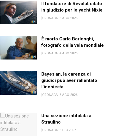
Il fondatore di Revolut citato
in giudizio per lo yacht Nixie
[CRONACA] 5 AGO 2026
È morto Carlo Borlenghi,
fotografo della vela mondiale
[CRONACA] 4 AGO 2026
Bayesian, la carenza di
giudici può aver rallentato
l’inchiesta
[CRONACA] 6 AGO 2026
Una sezione intitolata a
Straulino
[CRONACA] 5 DIC 2007