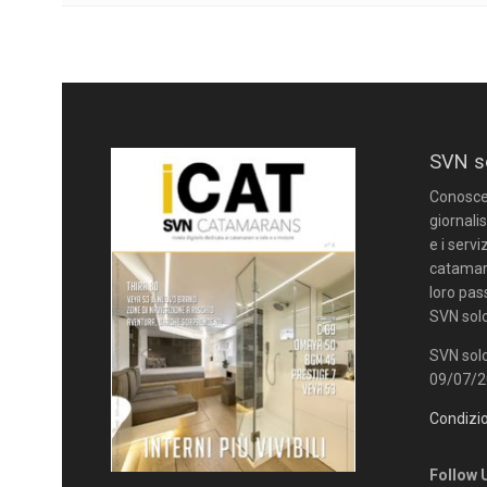
SVN s
Conoscere
giornalis
e i servi
catamara
loro pas
SVN solo
SVN solo
09/07/20
Condizio
Follow 