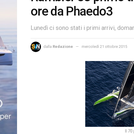
ore da Phaedo3
Lunedì ci sono stati i primi arrivi, doman
dalla
Redazione
mercoledì 21 ottobre 2015
Il 7