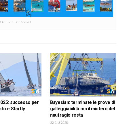
OLI DI VIAGGI
2025: successo per
Bayesian: terminate le prove di
nto e Starfly
galleggiabilità ma il mistero del
naufragio resta
22 GIU 2025