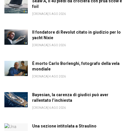
Skaw A, il 40 piedi da crociera con prua scow e
foil
[CRONACA] 5 AGO 2026
Il fondatore di Revolut citato in giudizio per lo
yacht Nixie
[CRONACA] 5 AGO 2026
È morto Carlo Borlenghi, fotografo della vela
mondiale
[CRONACA] 4 AGO 2026
Bayesian, la carenza di giudici può aver
rallentato l’inchiesta
[CRONACA] 6 AGO 2026
Una sezione intitolata a Straulino