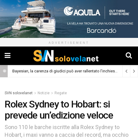
ADVERTISEMENT
Bayesian, la carenza di giudici può aver rallentato l’inchiesta
(Cronaca)
SVN solovelanet
Notizie
Regate
Rolex Sydney to Hobart: si
prevede un’edizione veloce
Sono 110 le barche iscritte alla Rolex Sydney to
Hobart, i maxi vanno a caccia del record, ma occhio