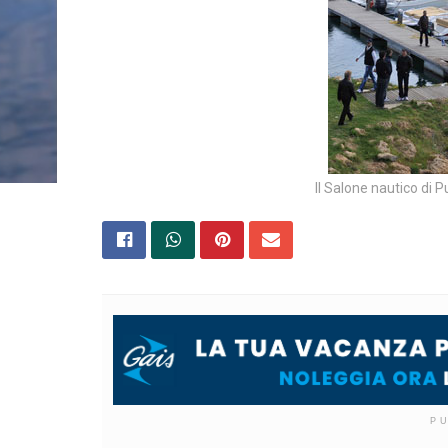
Il Salone nautico di P
P