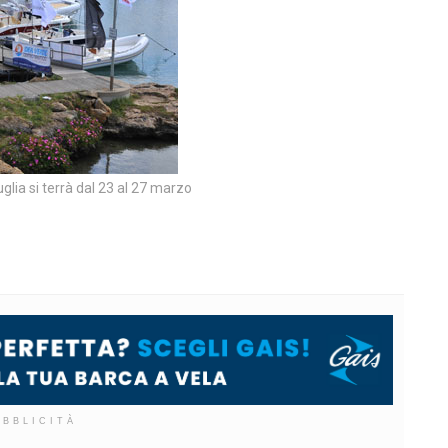
uglia si terrà dal 23 al 27 marzo
UBBLICITÀ