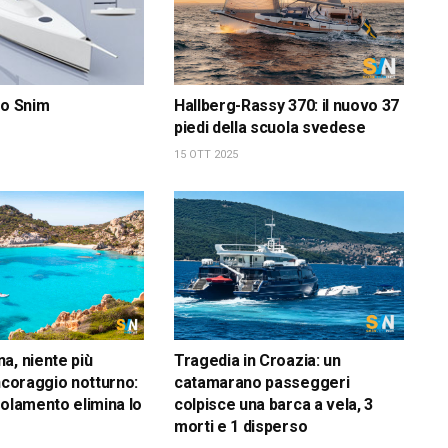
lo Snim
Hallberg-Rassy 370: il nuovo 37
piedi della scuola svedese
15 OTT 2025
a, niente più
Tragedia in Croazia: un
ancoraggio notturno:
catamarano passeggeri
golamento elimina lo
colpisce una barca a vela, 3
morti e 1 disperso