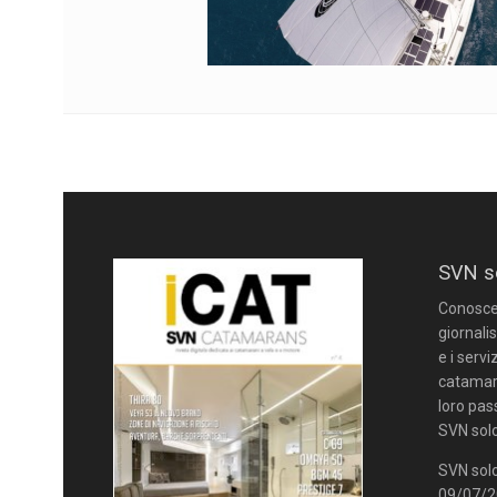
SVN s
Conoscere
giornalis
e i servi
catamara
loro pas
SVN solo
SVN solo
09/07/20