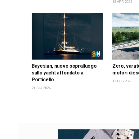
15 APR 2026
Bayesian, nuovo sopralluogo
Zero, varat
sullo yacht affondato a
motori dies
Porticello
11 LUG 2026
21 GIU 2026