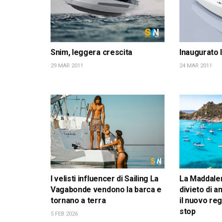
Snim, leggera crescita
Inaugurato 
29 MAR 2011
24 MAR 2011
I velisti influencer di Sailing La
La Maddalen
Vagabonde vendono la barca e
divieto di 
tornano a terra
il nuovo re
stop
5 FEB 2026