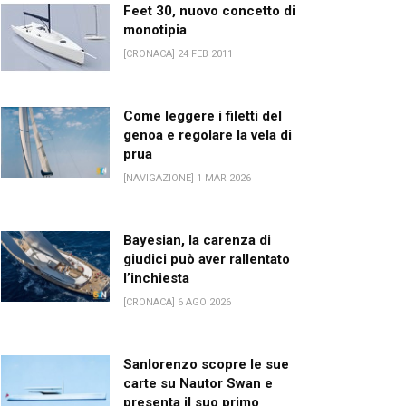
Feet 30, nuovo concetto di
monotipia
[CRONACA] 24 FEB 2011
Come leggere i filetti del
genoa e regolare la vela di
prua
[NAVIGAZIONE] 1 MAR 2026
Bayesian, la carenza di
giudici può aver rallentato
l’inchiesta
[CRONACA] 6 AGO 2026
Sanlorenzo scopre le sue
carte su Nautor Swan e
presenta il suo primo