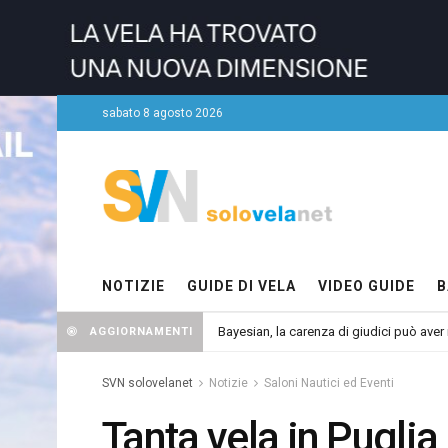
sabato 8 agosto 2026
NOTIZIE
GUIDE DI VELA
VIDEO GUIDE
B
Bayesian, la carenza di giudici può aver r
AGGIORNAMENTI
SVN solovelanet
Notizie
Saloni Nautici ed Eventi
Tanta vela in Puglia