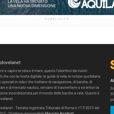
PUBBLICITÀ
olovelanet
 e capire la vela e il mare, questo l'obiettivo dei nostri
ti che con la rivista digitale, le guide di vela, le notizie quotidiane
A
zi speciali in video che trattano di navigazione, di barche, di
ni e di mercato nautico, cercano di trasmettere a voi lettori la
Sc
sione incondizionata per il mondo delle barche a vela. Questo è
SV
velanet.
pa
velanet - Testata registrata Tribunale di Roma n.117/2015 del
15 - Direttore responsabile
Maurizio Anzillotti