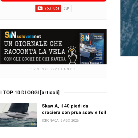
SVN SOLOVELANET
I TOP 10 DI OGGI [articoli]
Skaw A, il 40 piedi da
crociera con prua scow e foil
[CRONACA] 5 AGO 2026