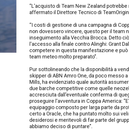
“L'acquisto di Team New Zealand potrebbe 
affermato il Direttore Tecnico di TeamOrigi
“I costi di gestione di una campagna di Copp
non dovessero vincere, questo per il team 
inseguimento alla Vecchia Brocca. Detto c
l'accesso alla finale contro Alinghi: Grant 
competere in questa manifestazione e può 
team meteo molto preparato”.
Pur sottolineando che la disponibilità a vende
skipper di ABN Amro One, da poco messo a ca
Mills, ha evidenziato quale autorità assum
due barche competitive come quelle neozelan
accresciuta dall'eventuale conferma di quegl
proseguire l'avventura in Coppa America: “
equipaggio composto per larga parte da profe
certo a Oracle, che ha puntato molto sui velis
desiderosi e meritevoli di far parte del grupp
abbiamo deciso di puntare”.