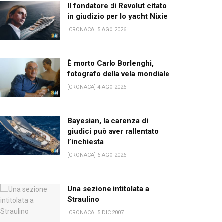
Il fondatore di Revolut citato
in giudizio per lo yacht Nixie
[CRONACA] 5 AGO 2026
È morto Carlo Borlenghi,
fotografo della vela mondiale
[CRONACA] 4 AGO 2026
Bayesian, la carenza di
giudici può aver rallentato
l’inchiesta
[CRONACA] 6 AGO 2026
Una sezione intitolata a
Straulino
[CRONACA] 5 DIC 2007