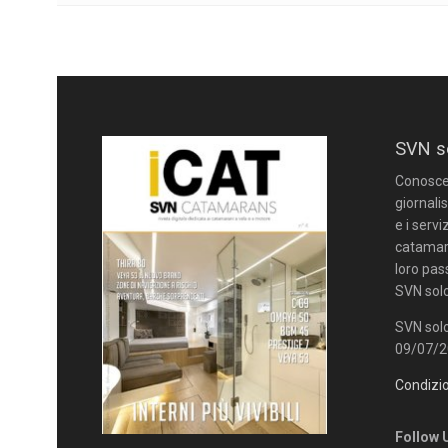
SVN s
Conoscere
giornalis
e i servi
catamara
loro pas
SVN solo
SVN solo
09/07/20
Condizio
Follow 