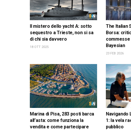
Il mistero dello yacht A: sotto
The Italian 
sequestro a Trieste, non si sa
Borsa: critic
di chi sia davvero
commesse e 
Bayesian
18 OTT 2025
23 FEB 2026
Marina di Pisa, 283 posti barca
Navigando 
all’asta: come funziona la
1: la vela r
vendita e come partecipare
pubblico