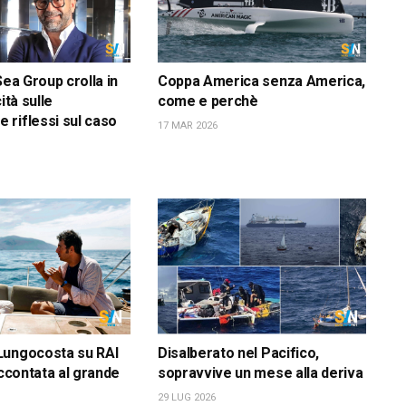
Sea Group crolla in
Coppa America senza America,
ità sulle
come e perchè
riflessi sul caso
17 MAR 2026
Lungocosta su RAI
Disalberato nel Pacifico,
accontata al grande
sopravvive un mese alla deriva
29 LUG 2026