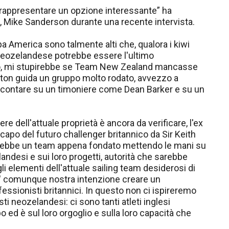
rappresentare un opzione interessante” ha
n, Mike Sanderson durante una recente intervista.
a America sono talmente alti che, qualora i kiwi
neozelandese potrebbe essere l'ultimo
iò, mi stupirebbe se Team New Zealand mancasse
Dalton guida un gruppo molto rodato, avvezzo a
contare su un timoniere come Dean Barker e su un
re dell'attuale proprietà è ancora da verificare, l'ex
po del futuro challenger britannico da Sir Keith
erebbe un team appena fondato mettendo le mani su
desi e sui loro progetti, autorità che sarebbe
i elementi dell'attuale sailing team desiderosi di
E' comunque nostra intenzione creare un
ssionisti britannici. In questo non ci ispireremo
ti neozelandesi: ci sono tanti atleti inglesi
o ed è sul loro orgoglio e sulla loro capacità che