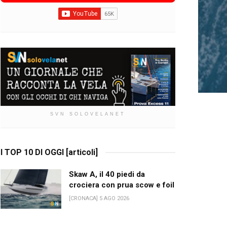
SVN SOLOVELANET
I TOP 10 DI OGGI [articoli]
Skaw A, il 40 piedi da
crociera con prua scow e foil
[CRONACA] 5 AGO 2026