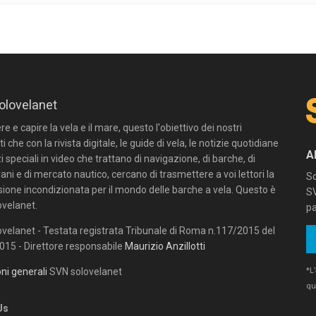
olovelanet
 e capire la vela e il mare, questo l'obiettivo dei nostri
ti che con la rivista digitale, le guide di vela, le notizie quotidiane
A
zi speciali in video che trattano di navigazione, di barche, di
ni e di mercato nautico, cercano di trasmettere a voi lettori la
Sc
sione incondizionata per il mondo delle barche a vela. Questo è
SV
velanet.
pa
velanet - Testata registrata Tribunale di Roma n.117/2015 del
15 - Direttore responsabile
Maurizio Anzillotti
*L
ni generali
SVN solovelanet
qu
Us