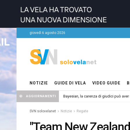
giovedì 6 agosto 2026
NOTIZIE
GUIDE DI VELA
VIDEO GUIDE
B
Bayesian, la carenza di giudici può aver r
AGGIORNAMENTI
SVN solovelanet
Notizie
Regate
"Team New Zealand?